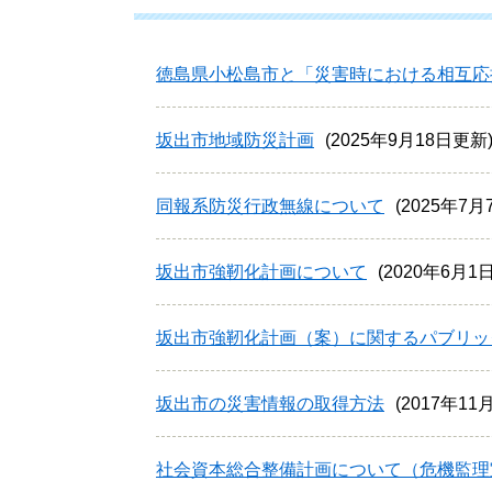
徳島県小松島市と「災害時における相互応
坂出市地域防災計画
2025年9月18日更新
同報系防災行政無線について
2025年7
坂出市強靭化計画について
2020年6月1
坂出市強靭化計画（案）に関するパブリッ
坂出市の災害情報の取得方法
2017年1
社会資本総合整備計画について（危機監理