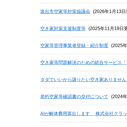
坂出市空家等対策協議会
2026年1月13
空き家対策支援制度等
2025年11月19日
空家等管理事業者登録・紹介制度
2025
空き家等問題解決のための総合サービス「
タダでいいから譲りたい空き家ありません
老朽空家等確認書の交付について
2024
AIが解体費用算出します 株式会社クラ