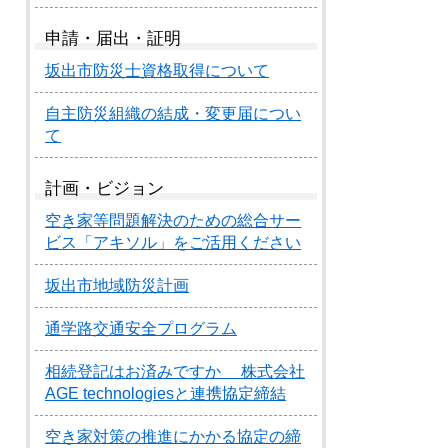
申請・届出・証明
坂出市防災士資格取得について
自主防災組織の結成・変更届につい
て
計画・ビジョン
空き家等問題解決のための総合サー
ビス「アキソル」をご活用ください
坂出市地域防災計画
通学路交通安全プログラム
相続登記はお済みですか 株式会社
AGE technologiesと連携協定締結
空き家対策の推進にかかる協定の締