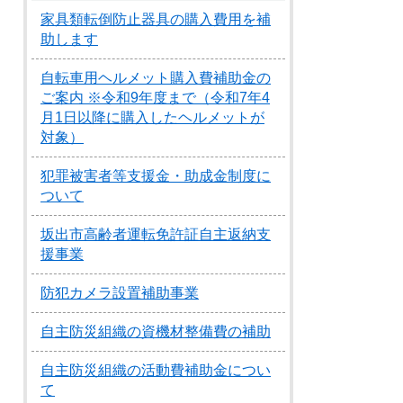
家具類転倒防止器具の購入費用を補
助します
自転車用ヘルメット購入費補助金の
ご案内 ※令和9年度まで（令和7年4
月1日以降に購入したヘルメットが
対象）
犯罪被害者等支援金・助成金制度に
ついて
坂出市高齢者運転免許証自主返納支
援事業
防犯カメラ設置補助事業
自主防災組織の資機材整備費の補助
自主防災組織の活動費補助金につい
て