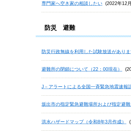
専門家へ空き家の相談したい
2022年12
防災 避難
防災行政無線を利用した試験放送があります
避難所の閉鎖について（22：00現在）
2
J－アラートによる全国一斉緊急地震速報訓
坂出市の指定緊急避難場所および指定避難
洪水ハザードマップ（令和8年3月作成）