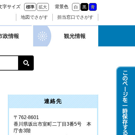
文字サイズ
背景色
標準
拡大
白
黒
青
地図でさがす
担当窓口でさがす
市政情報
観光情報
連絡先
〒762-8601
香川県坂出市室町二丁目3番5号 本
庁舎3階