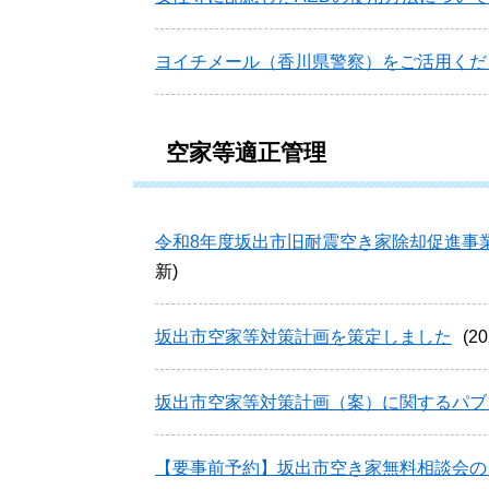
ヨイチメール（香川県警察）をご活用くだ
空家等適正管理
令和8年度坂出市旧耐震空き家除却促進事
新
坂出市空家等対策計画を策定しました
2
坂出市空家等対策計画（案）に関するパブ
【要事前予約】坂出市空き家無料相談会の