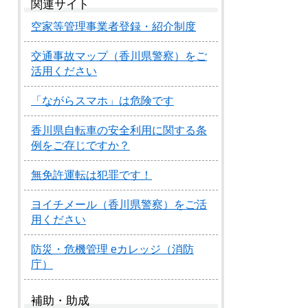
関連サイト
空家等管理事業者登録・紹介制度
交通事故マップ（香川県警察）をご
活用ください
「ながらスマホ」は危険です
香川県自転車の安全利用に関する条
例をご存じですか？
無免許運転は犯罪です！
ヨイチメール（香川県警察）をご活
用ください
防災・危機管理 eカレッジ（消防
庁）
補助・助成