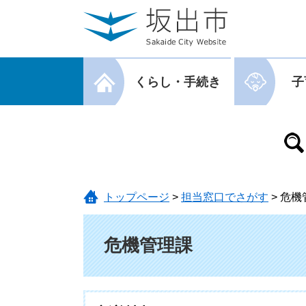
ページの先頭です。
メニューを飛ばして本文へ
メニューを閉じる
くらし・手続き
子
メニューを閉じる
トップページ
>
担当窓口でさがす
>
危機
本文
危機管理課