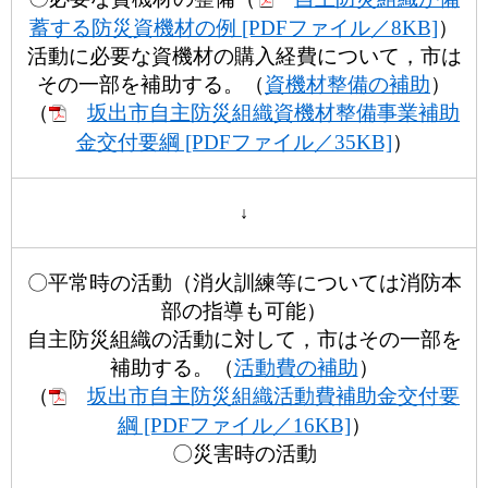
蓄する防災資機材の例 [PDFファイル／8KB]
）
活動に必要な資機材の購入経費について，市は
その一部を補助する。（
資機材整備の補助
）
（
坂出市自主防災組織資機材整備事業補助
金交付要綱 [PDFファイル／35KB]
）
↓
〇平常時の活動（消火訓練等については消防本
部の指導も可能）
自主防災組織の活動に対して，市はその一部を
補助する。（
活動費の補助
）
（
坂出市自主防災組織活動費補助金交付要
綱 [PDFファイル／16KB]
）
〇災害時の活動