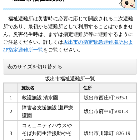
福祉避難所は災害時に必要に応じて開設される二次避難
所であり、最初から避難所として利用することはできませ
ん。災害発生時は、まずは指定避難所等に避難するように
ご注意ください。詳しくは
坂出市の指定緊急避難場所およ
び指定避難所一覧
をご覧ください。
表のサイズを切り替える
坂出市福祉避難所一覧
施設名
住所
1
救護施設 清水園
坂出市西庄町1635-1
障害者支援施設 瀬戸療
2
坂出市府中町5001-3
護園
コミュニティハウスや
3
そば共同生活援助やそ
坂出市川津町1826-19