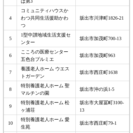
ば第3
コミュニティハウスか
4
わつ共同生活援助かわ
坂出市川津町1826-21
つ
1型中讃地域生活支援セ
5
坂出市加茂町700-13
ンター
こころの医療センター
6
坂出市加茂町963
五色台プルミエ
養護老人ホーム ウエス
7
坂出市西庄町1638
トガーデン
特別養護老人ホーム 聖
8
坂出市沖の浜1-5
マルチンの園
特別養護老人ホーム 松
坂出市大屋冨町3100-
9
ヶ浦荘
13
特別養護老人ホーム 愛
10
坂出市西庄町79-1
生苑