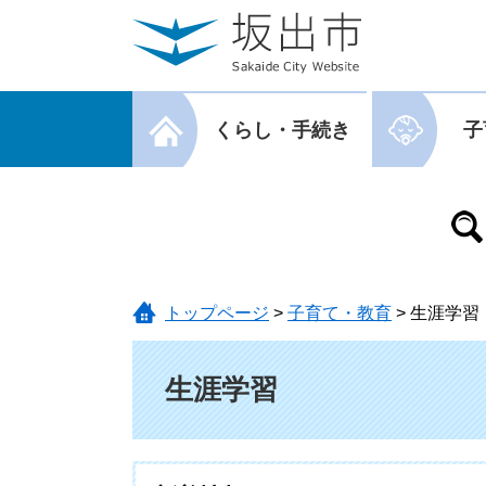
ページの先頭です。
メニューを飛ばして本文へ
メニューを閉じる
くらし・手続き
子
メニューを閉じる
トップページ
>
子育て・教育
>
生涯学習
本文
生涯学習