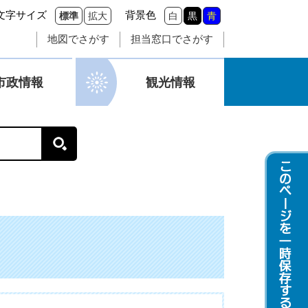
文字サイズ
背景色
標準
拡大
白
黒
青
地図でさがす
担当窓口でさがす
市政情報
観光情報