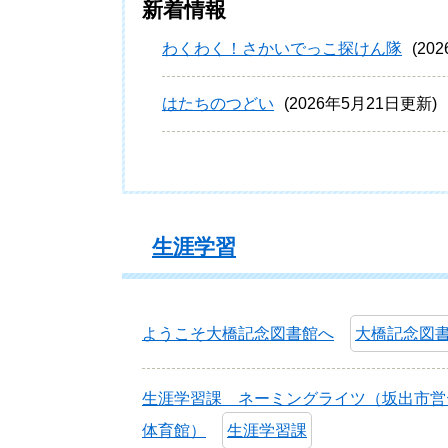
新着情報
わくわく！さかいでっこ探けん隊
20
はたちのつどい
2026年5月21日更新
生涯学習
ようこそ大橋記念図書館へ
大橋記念図
生涯学習課 ネーミングライツ（坂出市営
体育館）
生涯学習課