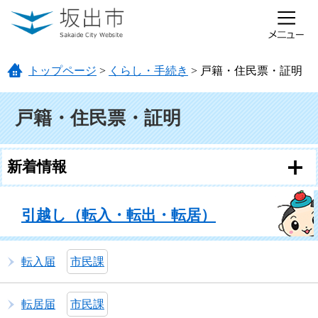
ページの先頭です。
メニューを飛ばして本文へ
トップページ
>
くらし・手続き
>
戸籍・住民票・証明
本文
戸籍・住民票・証明
新着情報
引越し（転入・転出・転居）
転入届
市民課
転居届
市民課