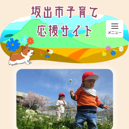
ページの先頭です。
メニューを飛ばして本文へ