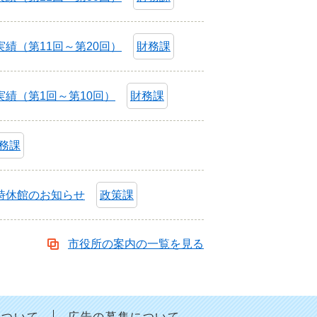
績（第11回～第20回）
財務課
績（第1回～第10回）
財務課
務課
時休館のお知らせ
政策課
市役所の案内の一覧を見る
について
広告の募集について