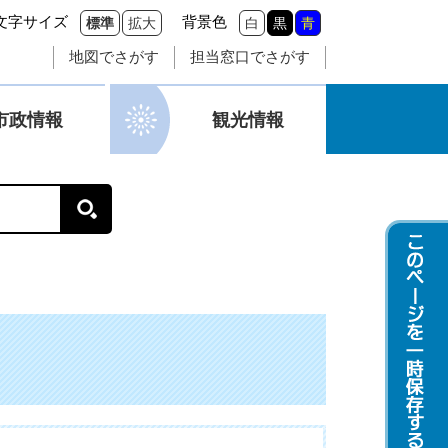
文字サイズ
背景色
標準
拡大
白
黒
青
地図でさがす
担当窓口でさがす
市政情報
観光情報