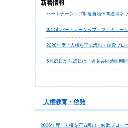
新着情報
パートナーシップ制度自治体間連携ネ
坂出市パートナーシップ・ファミリー
2026年度「人権を守る坂出・綾歌ブ
6月23日から29日は「男女共同参画週
人権教育・啓発
2026年度「人権を守る坂出・綾歌ブロッ