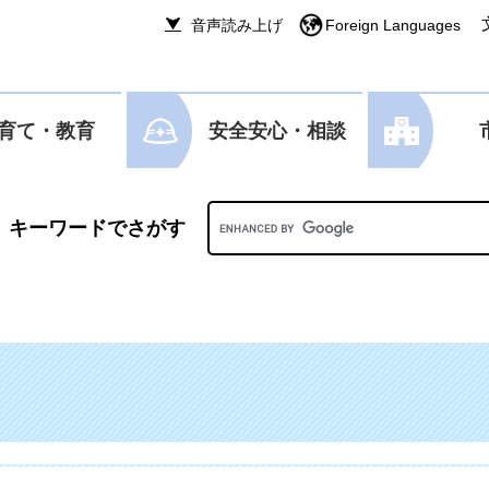
音声読み上げ
Foreign Languages
育て・教育
安全安心・相談
Googleカスタム検索