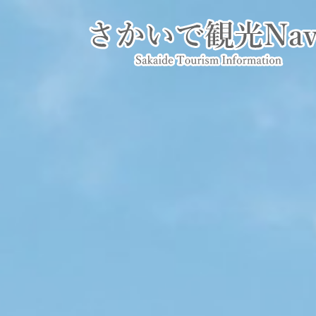
ページの先頭です。
メニューを飛ばして本文へ