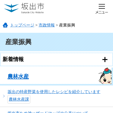
ページの先頭です。
メニューを飛ばして本文へ
トップページ
>
市政情報
>
産業振興
本文
産業振興
新着情報
農林水産
坂出の特産野菜を使用したレシピ​を紹介しています
農林水産課