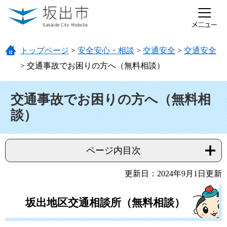
ページの先頭です。
メニューを飛ばして本文へ
トップページ
>
安全安心・相談
>
交通安全
>
交通安全
>
交通事故でお困りの方へ（無料相談）
本文
交通事故でお困りの方へ（無料相
談）
ページ内目次
更新日：2024年9月1日更新
坂出地区交通相談所（無料相談）