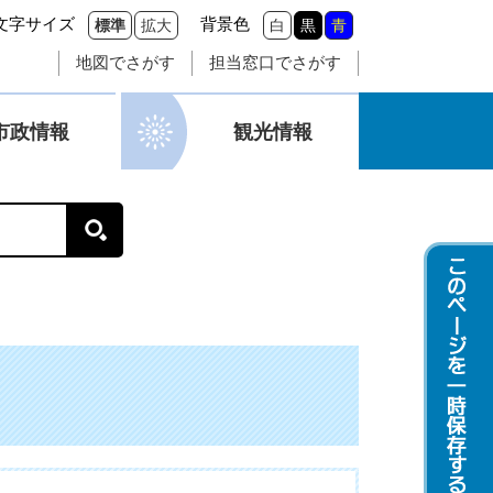
文字サイズ
背景色
標準
拡大
白
黒
青
地図でさがす
担当窓口でさがす
市政情報
観光情報