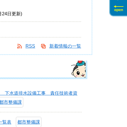
7月24日更新
RSS
新着情報の一覧
会 下水道排水設備工事 責任技術者資
都市整備課
一覧表
都市整備課