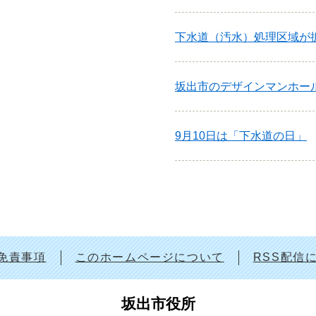
下水道（汚水）処理区域が
坂出市のデザインマンホー
9月10日は「下水道の日」
免責事項
このホームページについて
RSS配信
坂出市役所