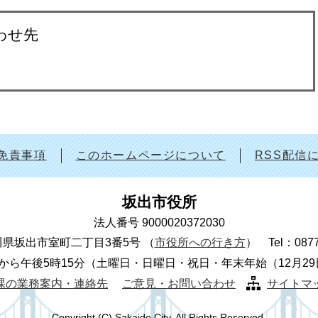
わせ先
免責事項
このホームページについて
RSS配信
坂出市役所
法人番号 9000020372030
 香川県坂出市室町二丁目3番5号
（
市役所への行き方
）
Tel：087
から午後5時15分（土曜日・日曜日・祝日・年末年始（12月2
課の業務案内・連絡先
ご意見・お問い合わせ
サイトマ
Copyright (C) Sakaide City. All Rights Reserved.