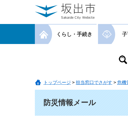
ページの先頭です。
メニューを飛ばして本文へ
メニューを閉じる
くらし・手続き
子
メニューを閉じる
トップページ
>
担当窓口でさがす
>
危機
本文
防災情報メール