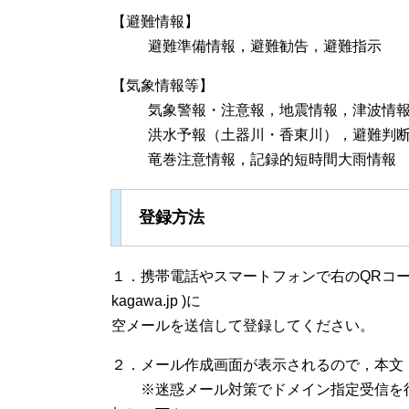
【避難情報】
避難準備情報，避難勧告，避難指示
【気象情報等】
気象警報・注意報，地震情報，津波情
洪水予報（土器川・香東川），避難判
竜巻注意情報，記録的短時間大雨情報
登録方法
１．携帯電話やスマートフォンで右のQRコードを
kagawa.jp )に
空メールを送信して登録してください。
２．メール作成画面が表示されるので，本文
※迷惑メール対策でドメイン指定受信を行っている