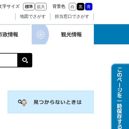
文字サイズ
背景色
標準
拡大
白
黒
青
地図でさがす
担当窓口でさがす
市政情報
観光情報