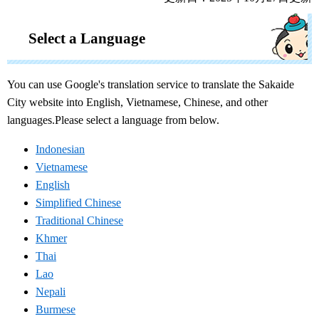
Select a Language
You can use Google's translation service to translate the Sakaide
City website into English, Vietnamese, Chinese, and other
languages.Please select a language from below.
Indonesian
Vietnamese
English
Simplified Chinese
Traditional Chinese
Khmer
Thai
Lao
Nepali
Burmese