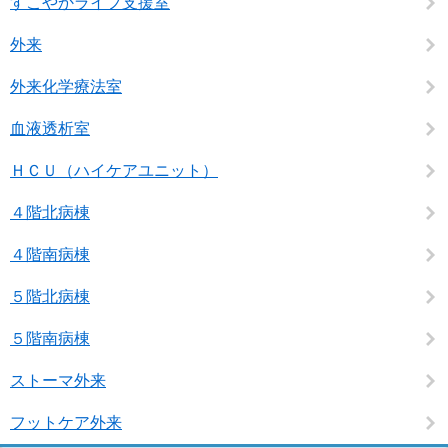
すこやかライフ支援室
外来
外来化学療法室
血液透析室
ＨＣＵ（ハイケアユニット）
４階北病棟
４階南病棟
５階北病棟
５階南病棟
ストーマ外来
フットケア外来