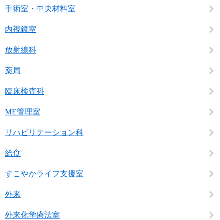
手術室・中央材料室
内視鏡室
放射線科
薬局
臨床検査科
ME管理室
リハビリテーション科
給食
すこやかライフ支援室
外来
外来化学療法室