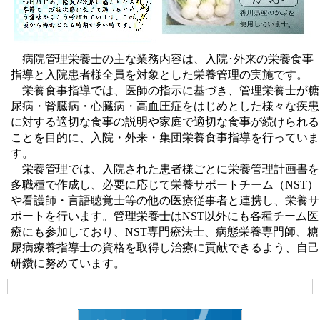
病院管理栄養士の主な業務内容は、入院･外来の栄養食事
指導と入院患者様全員を対象とした栄養管理の実施です。
栄養食事指導では、医師の指示に基づき、管理栄養士が糖
尿病・腎臓病・心臓病・高血圧症をはじめとした様々な疾患
に対する適切な食事の説明や家庭で適切な食事が続けられる
ことを目的に、入院・外来・集団栄養食事指導を行っていま
す。
栄養管理では、入院された患者様ごとに栄養管理計画書を
多職種で作成し、必要に応じて栄養サポートチーム（NST）
や看護師・言語聴覚士等の他の医療従事者と連携し、栄養サ
ポートを行います。管理栄養士はNST以外にも各種チーム医
療にも参加しており、NST専門療法士、病態栄養専門師、糖
尿病療養指導士の資格を取得し治療に貢献できるよう、自己
研鑽に努めています。