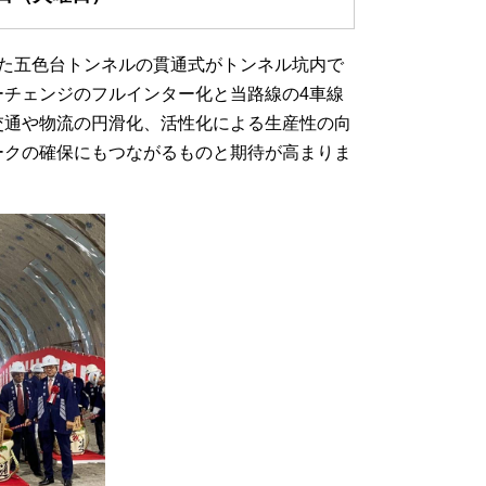
た五色台トンネルの貫通式がトンネル坑内で
チェンジのフルインター化と当路線の4車線
交通や物流の円滑化、活性化による生産性の向
ークの確保にもつながるものと期待が高まりま