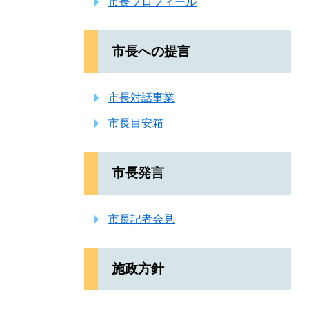
市長プロフィール
市長への提言
市長対話事業
市長目安箱
市長発言
市長記者会見
施政方針