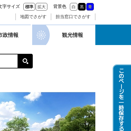
文字サイズ
背景色
標準
拡大
白
黒
青
地図でさがす
担当窓口でさがす
市政情報
観光情報