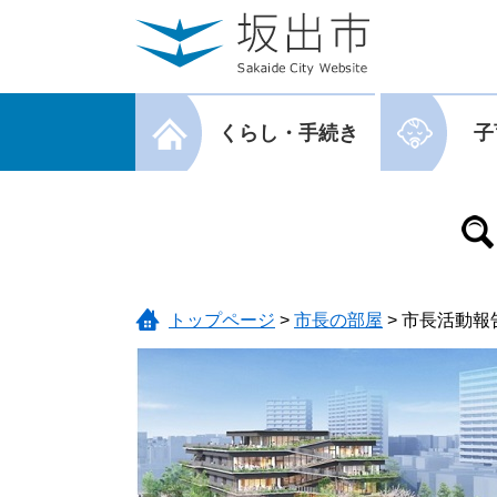
ページの先頭です。
メニューを飛ばして本文へ
メニューを閉じる
くらし・手続き
子
メニューを閉じる
トップページ
>
市長の部屋
>
市長活動報告