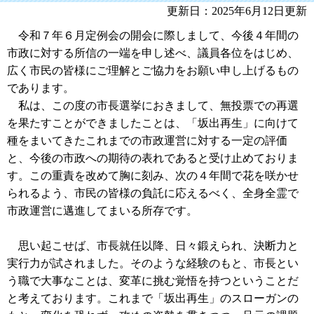
更新日：2025年6月12日更新
令和７年６月定例会の開会に際しまして、今後４年間の
市政に対する所信の一端を申し述べ、議員各位をはじめ、
広く市民の皆様にご理解とご協力をお願い申し上げるもの
であります。
私は、この度の市長選挙におきまして、無投票での再選
を果たすことができましたことは、「坂出再生」に向けて
種をまいてきたこれまでの市政運営に対する一定の評価
と、今後の市政への期待の表れであると受け止めておりま
す。この重責を改めて胸に刻み、次の４年間で花を咲かせ
られるよう、市民の皆様の負託に応えるべく、全身全霊で
市政運営に邁進してまいる所存です。
思い起こせば、市長就任以降、日々鍛えられ、決断力と
実行力が試されました。そのような経験のもと、市長とい
う職で大事なことは、変革に挑む覚悟を持つということだ
と考えております。これまで「坂出再生」のスローガンの