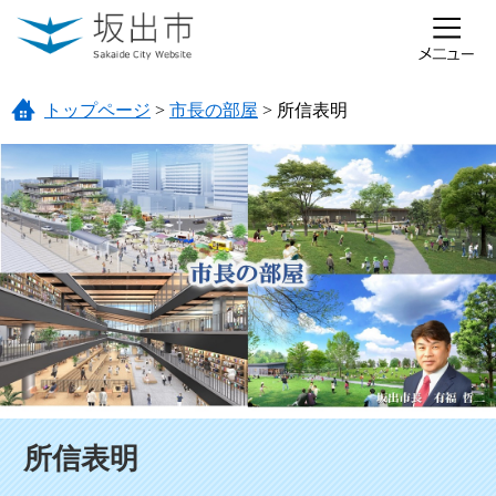
ページの先頭です。
メニューを飛ばして本文へ
トップページ
>
市長の部屋
>
所信表明
本文
所信表明