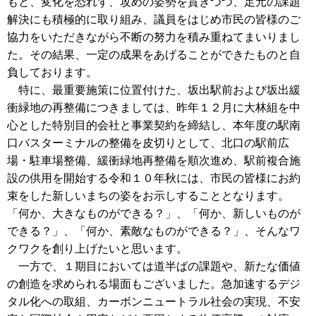
もと、変化を恐れず、攻めの姿勢を貫きつつ、足元の課題
解決にも積極的に取り組み、議員をはじめ市民の皆様のご
協力をいただきながら不断の努力を積み重ねてまいりまし
た。その結果、一定の成果をあげることができたものと自
負しております。
特に、最重要施策に位置付けた、坂出駅前および坂出緩
衝緑地の再整備につきましては、昨年１２月に大林組を中
心とした特別目的会社と事業契約を締結し、本年度の駅南
口バスターミナルの整備を皮切りとして、北口の駅前広
場・駐車場整備、緩衝緑地再整備を順次進め、駅前複合施
設の供用を開始する令和１０年秋には、市民の皆様にお約
束をした新しいまちの姿をお示しすることとなります。
「何か、大きなものができる？」、「何か、新しいものが
できる？」、「何か、素敵なものができる？」、そんなワ
クワクを創り上げたいと思います。
一方で、１期目においては道半ばの課題や、新たな価値
の創造を求められる場面もございました。急加速するデジ
タル化への取組、カーボンニュートラル社会の実現、不安