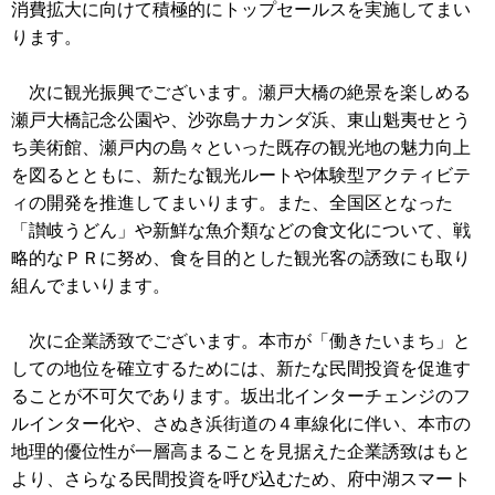
消費拡大に向けて積極的にトップセールスを実施してまい
ります。
次に観光振興でございます。瀬戸大橋の絶景を楽しめる
瀬戸大橋記念公園や、沙弥島ナカンダ浜、東山魁夷せとう
ち美術館、瀬戸内の島々といった既存の観光地の魅力向上
を図るとともに、新たな観光ルートや体験型アクティビテ
ィの開発を推進してまいります。また、全国区となった
「讃岐うどん」や新鮮な魚介類などの食文化について、戦
略的なＰＲに努め、食を目的とした観光客の誘致にも取り
組んでまいります。
次に企業誘致でございます。本市が「働きたいまち」と
しての地位を確立するためには、新たな民間投資を促進す
ることが不可欠であります。坂出北インターチェンジのフ
ルインター化や、さぬき浜街道の４車線化に伴い、本市の
地理的優位性が一層高まることを見据えた企業誘致はもと
より、さらなる民間投資を呼び込むため、府中湖スマート