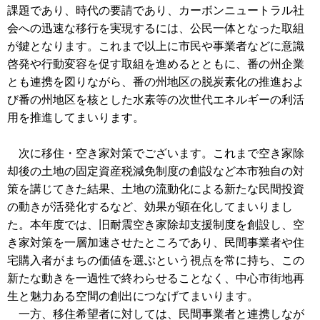
課題であり、時代の要請であり、カーボンニュートラル社
会への迅速な移行を実現するには、公民一体となった取組
が鍵となります。これまで以上に市民や事業者などに意識
啓発や行動変容を促す取組を進めるとともに、番の州企業
とも連携を図りながら、番の州地区の脱炭素化の推進およ
び番の州地区を核とした水素等の次世代エネルギーの利活
用を推進してまいります。
次に移住・空き家対策でございます。これまで空き家除
却後の土地の固定資産税減免制度の創設など本市独自の対
策を講じてきた結果、土地の流動化による新たな民間投資
の動きが活発化するなど、効果が顕在化してまいりまし
た。本年度では、旧耐震空き家除却支援制度を創設し、空
き家対策を一層加速させたところであり、民間事業者や住
宅購入者がまちの価値を選ぶという視点を常に持ち、この
新たな動きを一過性で終わらせることなく、中心市街地再
生と魅力ある空間の創出につなげてまいります。
一方、移住希望者に対しては、民間事業者と連携しなが