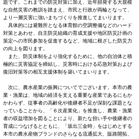
題です。これまでの防災対策に加え、近年頻発する大規模
な自然災害の教訓を踏まえ、市民と行政が両輪となって、
より一層災害に強いまちづくりを推進してまいります。
具体的には避難所となる体育館の空調整備などのハード
対策とあわせ、自主防災組織の育成支援や地区防災計画の
策定への市民参加を促進するなど、地域に根ざした防災力
の向上を図ります。
また、防災体制をより強化するために、他の自治体と積
極的に災害協定を締結し、災害時における応急対策および
復旧対策等の相互支援体制を築いてまいります。
次に、農水産業の振興についてでございます。本市の農
業・漁業は、地域の経済を支える重要な産業であるにもか
かわらず、従事者の高齢化や後継者不足が深刻な課題とな
っていることから、「６次産業化」を推進し、農業・漁業
者の収益増加を図ることにより、新たな担い手や後継者の
育成につなげるとともに、「坂出三金時」をはじめとする
本市の農水産物ブランドのさらなる流通拡大、販路開拓、