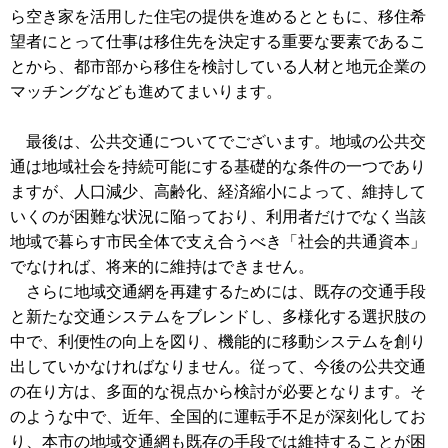
ら空き家を活用した住宅の提供を進めるとともに、移住希
望者にとって仕事は移住先を決定する重要な要素であるこ
とから、都市部から移住を検討している人材と地元企業の
マッチングなども進めてまいります。
最後は、公共交通についてでございます。地域の公共交
通は地域社会を持続可能にする基礎的な条件の一つであり
ますが、人口減少、高齢化、経済縮小によって、維持して
いくのが困難な状況に陥っており、利用者だけでなく当該
地域で暮らす市民全体で支え合うべき「社会的共通資本」
でなければ、将来的に維持はできません。
さらに地域交通網を再建するためには、既存の交通手段
と新たな交通システムをブレンドし、多様化する選択肢の
中で、利便性の向上を図り、機能的に移動システムを創り
出していかなければなりません。従って、今後の公共交通
の在り方は、多面的な視点から検討が必要となります。そ
のような中で、近年、全国的に運転手不足が深刻化してお
り、本市の地域交通網も既存の手段では維持することが困