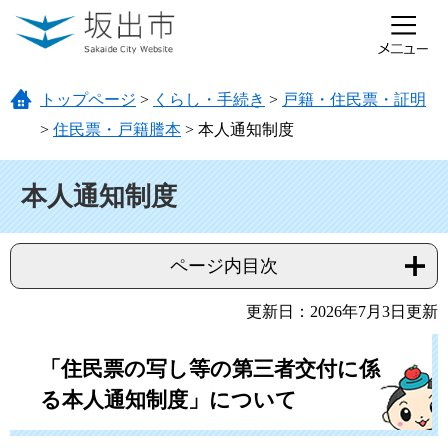
ページの先頭です。
メニューを飛ばして本文へ
トップページ
>
くらし・手続き
>
戸籍・住民票・証明
>
住民票・戸籍謄本
>
本人通知制度
本文
本人通知制度
ページ内目次
更新日：2026年7月3日更新
「住民票の写し等の第三者交付に係
る本人通知制度」について