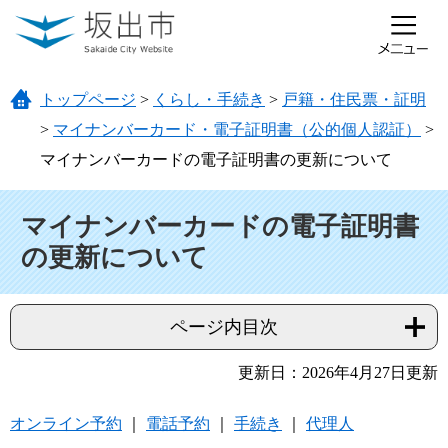
ページの先頭です。
メニューを飛ばして本文へ
トップページ
>
くらし・手続き
>
戸籍・住民票・証明
>
マイナンバーカード・電子証明書（公的個人認証）
>
マイナンバーカードの電子証明書の更新について
本文
マイナンバーカードの電子証明書
の更新について
ページ内目次
更新日：2026年4月27日更新
オンライン予約
｜
電話予約
｜
手続き
｜
代理人