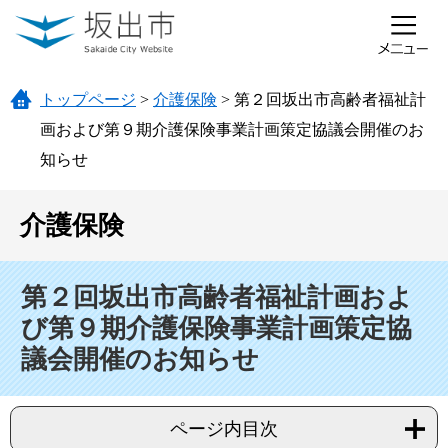
ページの先頭です。
メニューを飛ばして本文へ
トップページ
>
介護保険
>
第２回坂出市高齢者福祉計
画および第９期介護保険事業計画策定協議会開催のお
知らせ
介護保険
本文
第２回坂出市高齢者福祉計画およ
び第９期介護保険事業計画策定協
議会開催のお知らせ
ページ内目次