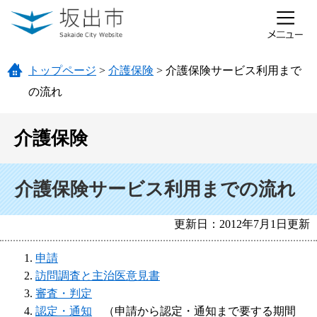
ページの先頭です。
メニューを飛ばして本文へ
トップページ
>
介護保険
>
介護保険サービス利用まで
の流れ
介護保険
本文
介護保険サービス利用までの流れ
更新日：2012年7月1日更新
申請
訪問調査と主治医意見書
審査・判定
認定・通知
（申請から認定・通知まで要する期間