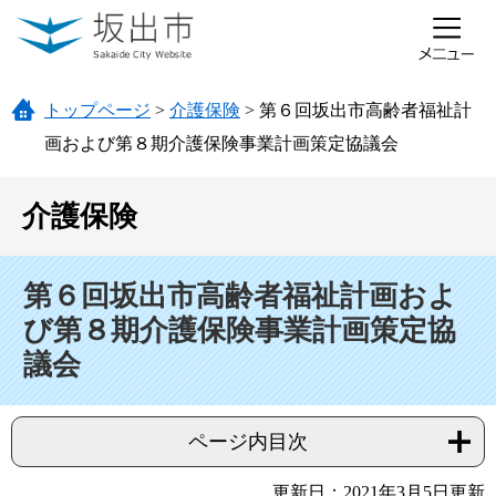
ページの先頭です。
メニューを飛ばして本文へ
トップページ
>
介護保険
>
第６回坂出市高齢者福祉計
画および第８期介護保険事業計画策定協議会
介護保険
本文
第６回坂出市高齢者福祉計画およ
び第８期介護保険事業計画策定協
議会
ページ内目次
更新日：2021年3月5日更新