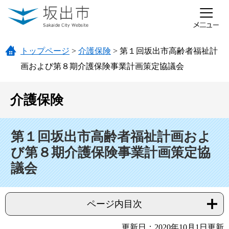
ページの先頭です。
メニューを飛ばして本文へ
トップページ
>
介護保険
>
第１回坂出市高齢者福祉計
画および第８期介護保険事業計画策定協議会
介護保険
本文
第１回坂出市高齢者福祉計画およ
び第８期介護保険事業計画策定協
議会
ページ内目次
更新日：2020年10月1日更新