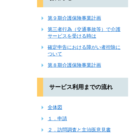
第９期介護保険事業計画
第三者行為（交通事故等）で介護
サービスを受ける時は
確定申告における障がい者控除に
ついて
第８期介護保険事業計画
サービス利用までの流れ
全体図
１．申請
２．訪問調査と主治医意見書