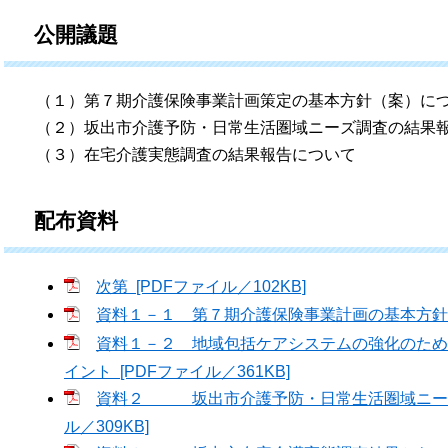
公開議題
（１）第７期介護保険事業計画策定の基本方針（案）に
（２）坂出市介護予防・日常生活圏域ニーズ調査の結果報
（３）在宅介護実態調査の結果報告について
配布資料
次第 [PDFファイル／102KB]
資料１－１ 第７期介護保険事業計画の基本方針（案
資料１－２ 地域包括ケアシステムの強化のため
イント [PDFファイル／361KB]
資料２ 坂出市介護予防・日常生活圏域ニーズ調
ル／309KB]