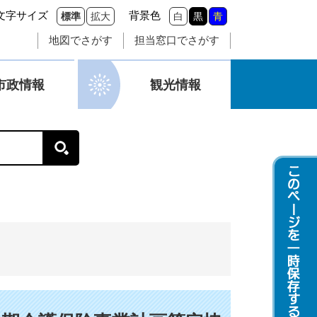
文字サイズ
背景色
標準
拡大
白
黒
青
地図でさがす
担当窓口でさがす
市政情報
観光情報