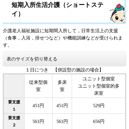
短期入所生活介護（ショートステ
イ）
介護老人福祉施設に短期間入所して，日常生活上の支援
（食事，入浴，排せつなど）や機能訓練などが受けられま
す。
表のサイズを切り替える
１日につき 【併設型の施設の場合】
ユニット型個室
従来型個
多床
ユニット型個室的多
室
室
床室
要支援
451円
451円
529円
１
要支援
561円
561円
656円
２