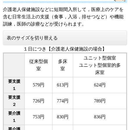
介護老人保健施設などに短期間入所して，医療上のケアを
含む日常生活上の支援（食事，入浴，排せつなど）や機能
訓練，医師の診療などが受けられます。
表のサイズを切り替える
１日につき【介護老人保健施設の場合】
ユニット型個室
従来型個
多床
ユニット型個室的多
室
室
床室
要支援
579円
613円
624円
１
要支援
726円
774円
789円
２
要介護
753円
830円
836円
１
要介護