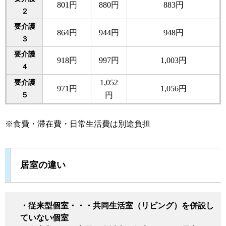
801円
880円
883円
２
要介護
864円
944円
948円
３
要介護
918円
997円
1,003円
４
要介護
1,052
971円
1,056円
５
円
※食費・滞在費・日常生活費は別途負担
居室の違い
・従来型個室・・・共同生活室（リビング）を併設し
ていない個室