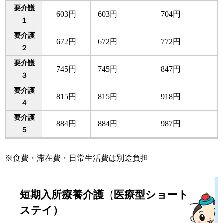
要介護
603円
603円
704円
１
要介護
672円
672円
772円
２
要介護
745円
745円
847円
３
要介護
815円
815円
918円
４
要介護
884円
884円
987円
５
※食費・滞在費・日常生活費は別途負担
短期入所療養介護（医療型ショート
ステイ）