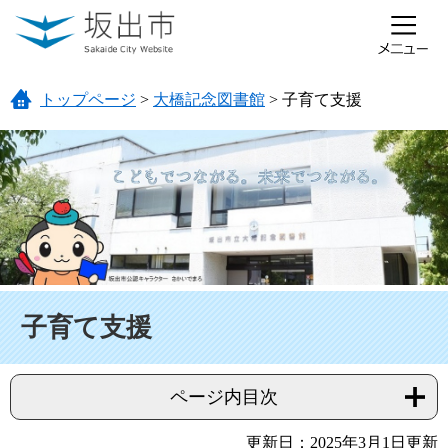
ページの先頭です。
メニューを飛ばして本文へ
トップページ
>
大橋記念図書館
>
子育て支援
本文
子育て支援
ページ内目次
更新日：2025年3月1日更新