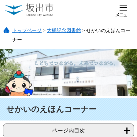
ページの先頭です。
メニューを飛ばして本文へ
トップページ
>
大橋記念図書館
>
せかいのえほんコー
ナー
本文
せかいのえほんコーナー
ページ内目次