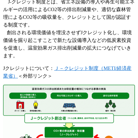
J-クレジット制度とは、省エネ設備の導入や再生可能エネ
ルギーの活用によるCO2等の排出削減量や、適切な森林管
理によるCO2等の吸収量を、クレジットとして国が認証す
る制度です。
創出される環境価値を埋没させずJクレジット化し、環境
価値を掘り起こすことで新たな設備導入などの低炭素投資
を促進し、温室効果ガス排出削減量の拡大につなげていき
ます。
Jクレジットについて：
Ｊ－クレジット制度（METI/経済産
業省）
＜外部リンク＞