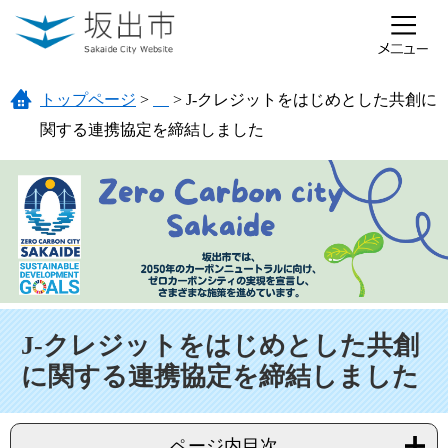
ページの先頭です。
メニューを飛ばして本文へ
トップページ
>
>
J-クレジットをはじめとした共創に
関する連携協定を締結しました
本文
J-クレジットをはじめとした共創
に関する連携協定を締結しました
ページ内目次