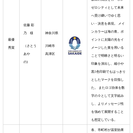
ゼロシティとして未来
へ受け継いでゆく思
い・決意を表現。 メイ
佐藤 彩
ンカラーは海の青。ポ
乃 様
神奈川県
最優
イントに太陽の光をイ
（さとう
川崎市
秀賞
メージした黄を用いる
あや
高津区
ことで明瞭さと明るい
の)
印象を演出し、縮小や
黒1色印刷でもはっきり
としたマークを目指し
た。 またロゴ自体を数
字の０として文字組み
し、よりメッセージ性
を強めて展開すること
も想定している。
各、市町村が温室効果