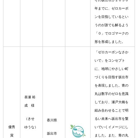
年までに、ゼロカーボ
ンを目指しているとい
うのが誰でも解るよう
「０」でロゴマークの
形を形成しました。
「ゼロカーボンなさか
いで」をコンセプト
に、地球にやさしい町
づくりを目指す坂出市
を表現しました。青の
丸は数字のゼロを意識
喜瀬 裕
しており、瀬戸大橋を
成 様
組み合わせることで明
（きせ
るい未来へ坂出市を繋
香川県
優秀
ゆうな）
いでいくイメージにし
坂出市
賞
ました。また、青の丸