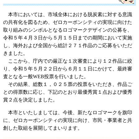
本市においては、市域全体における脱炭素に対する意識
の共有化を図るため、ゼロカーボンシティの実現に向けた
取り組みのシンボルとなるロゴマークデザインの公募を、
令和５年４月３日から５月１５日までの期間において実施
し、海外および全国から総計２７１作品のご応募をいただ
きました。
ここから、庁内での厳正な１次審査により１２作品に絞
り、令和５年５月２２日から６月１１日にかけて、最終審
査となる一般WEB投票を行いました。
その結果、総数１，０２５票の投票をいただき、作品ご
との得票数に応じ、下記のとおり最優秀賞１点および優秀
賞２点を決定しました。
本市といたしましては、今後、新たなロゴマークを旗印
に、ゼロカーボンシティの実現に向け、市民・事業者と共
創した取組を展開してまいります。