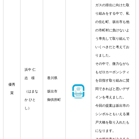
ガスの排出に向けた取
り組みをする中で、私
の住む町、坂出市も他
の市町村に負けないよ
う率先して取り組んで
いくべきだと考えてお
りました。
その中で、微力ながら
浜中 仁
もゼロカーボンシティ
志 様
香川県
を目指す取り組みに賛
優秀
同できればと思いデザ
（はまな
坂出市
賞
インを考えました。
か ひと
御供所町
今回の提案は坂出市の
し）
シンボルともいえる瀬
戸大橋を取り入れたも
になります。
その坂出市が２０５０