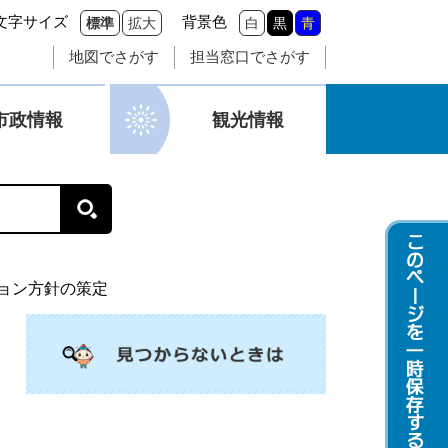
文字サイズ
背景色
標準
拡大
白
黒
青
地図でさがす
担当窓口でさがす
市政情報
観光情報
ョン方針の策定