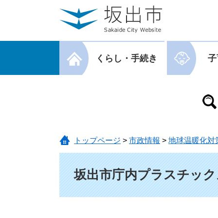
ページの先頭です。
メニューを飛ばして本文へ
メニューを閉じる
くらし・手続き
子
メニューを閉じる
トップページ
>
市政情報
>
地球温暖化対
本文
坂出市庁内プラスチック