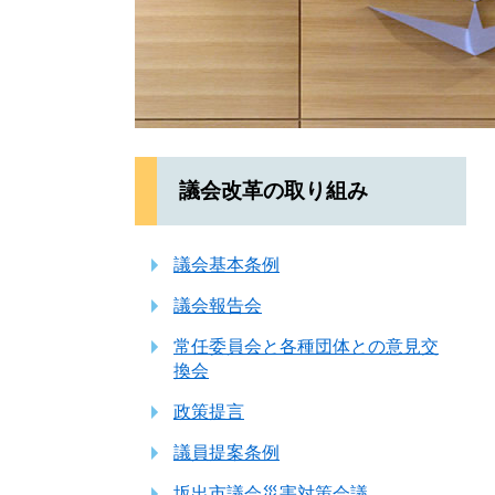
議会改革の取り組み
議会基本条例
議会報告会
常任委員会と各種団体との意見交
換会
政策提言
議員提案条例
坂出市議会災害対策会議