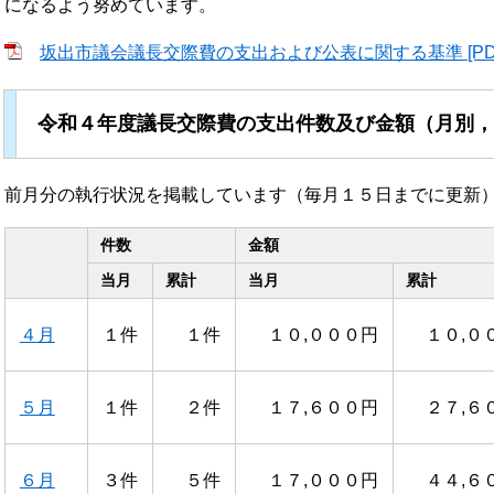
になるよう努めています。
坂出市議会議長交際費の支出および公表に関する基準 [PDFフ
令和４年度議長交際費の支出件数及び金額（月別
前月分の執行状況を掲載しています（毎月１５日までに更新
件数
金額
当月
累計
当月
累計
４月
１件
１件
１０,０００円
１０,０
５月
１件
２件
１７,６００円
２７,６
６月
３件
５件
１７,０００円
４４,６