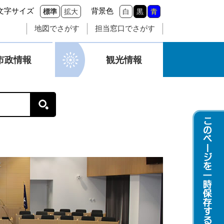
文字サイズ
背景色
標準
拡大
白
黒
青
地図でさがす
担当窓口でさがす
市政情報
観光情報