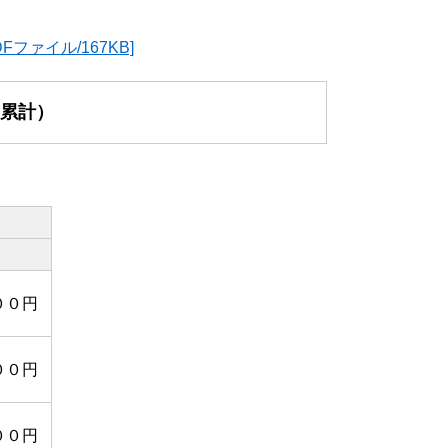
ァイル/167KB]
，累計）
）
００円
００円
００円