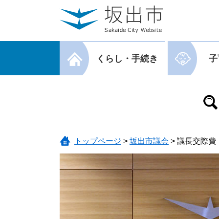
ページの先頭です。
メニューを飛ばして本文へ
メニューを閉じる
くらし・手続き
子
メニューを閉じる
トップページ
>
坂出市議会
>
議長交際費