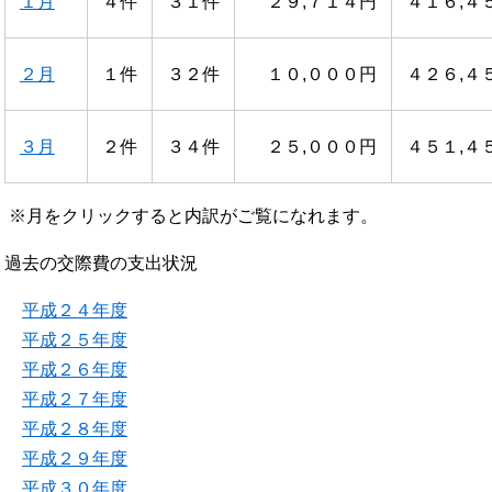
１月
４件
３１件
２９,７１４円
４１６,４
２月
１件
３２件
１０,０００円
４２６,４
３月
２件
３４件
２５,０００円
４５１,４
※月をクリックすると内訳がご覧になれます。
過去の交際費の支出状況
平成２４年度
平成２５年度
平成２６年度
平成２７年度
平成２８年度
平成２９年度
平成３０年度