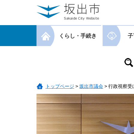
ページの先頭です。
メニューを飛ばして本文へ
メニューを閉じる
くらし・手続き
子
メニューを閉じる
トップページ
>
坂出市議会
>
行政視察受