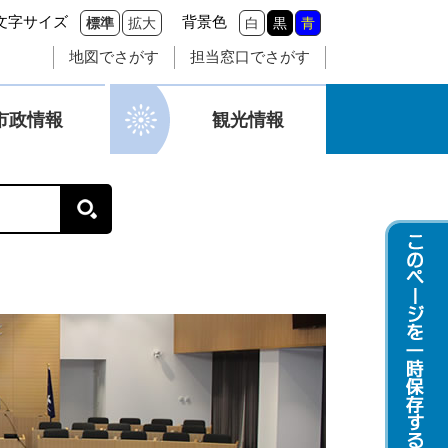
文字サイズ
背景色
標準
拡大
白
黒
青
地図でさがす
担当窓口でさがす
市政情報
観光情報