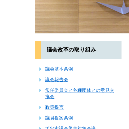
議会改革の取り組み
議会基本条例
議会報告会
常任委員会と各種団体との意見交
換会
政策提言
議員提案条例
坂出市議会災害対策会議