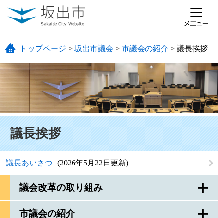
ページの先頭です。
メニューを飛ばして本文へ
トップページ
>
坂出市議会
>
市議会の紹介
>
議長挨拶
本文
議長挨拶
議長あいさつ
2026年5月22日更新
議会改革の取り組み
市議会の紹介