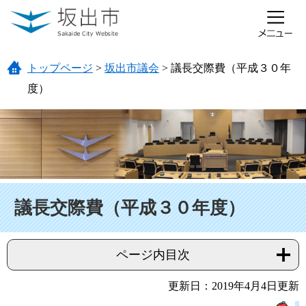
ページの先頭です。
メニューを飛ばして本文へ
トップページ
>
坂出市議会
>
議長交際費（平成３０年
度）
本文
議長交際費（平成３０年度）
ページ内目次
更新日：2019年4月4日更新