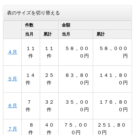
表のサイズを切り替える
件数
金額
当月
累計
当月
累計
１１
１１
５８，００
５８，０００
４月
件
件
０円
円
１４
２５
８３，８０
１４１，８０
５月
件
件
０円
０円
７
３２
３５，００
１７６，８０
６月
件
件
０円
０円
８
４０
７５，００
２５１，８０
７月
件
件
０円
０円