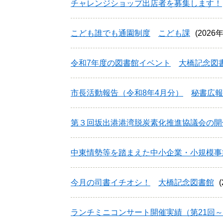
チャレンジショップ出店者を募集します！
こども誰でも通園制度
こども課
2026
令和7年度の図書館イベント
大橋記念図
市長活動報告（令和8年4月分）
秘書広報
第３回坂出港港湾脱炭素化推進協議会の開
中東情勢等を踏まえた中小企業・小規模事
今月の司書イチオシ！
大橋記念図書館
ランチミニコンサート開催実績（第21回～