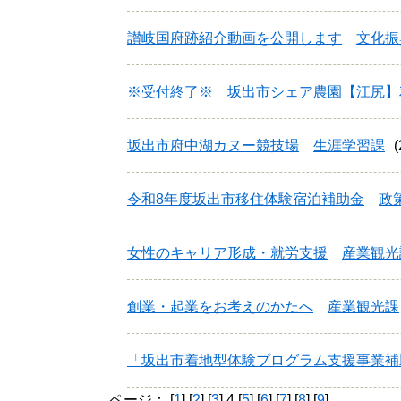
讃岐国府跡紹介動画を公開します
文化振
※受付終了※ 坂出市シェア農園【江尻】
坂出市府中湖カヌー競技場
生涯学習課
令和8年度坂出市移住体験宿泊補助金
政
女性のキャリア形成・就労支援
産業観光
創業・起業をお考えのかたへ
産業観光課
「坂出市着地型体験プログラム支援事業補
ページ： [
1
] [
2
] [
3
] 4 [
5
] [
6
] [
7
] [
8
] [
9
]