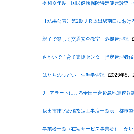
令和８年度 国民健康保険特定健康診査・
【結果公表】第2期ＪＲ坂出駅南口におけ
親子で楽しく交通安全教室
危機管理課
さかいで子育て支援センター指定管理者候
はたちのつどい
生涯学習課
2026年5
J－アラートによる全国一斉緊急地震速報訓
坂出市排水設備指定工事店一覧表
都市整
事業者一覧（在宅サービス事業者）
かい