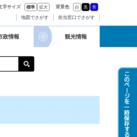
文字サイズ
背景色
標準
拡大
白
黒
青
地図でさがす
担当窓口でさがす
市政情報
観光情報