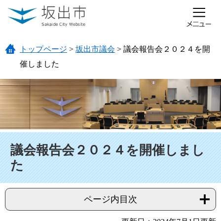
ページの先頭です。
メニューを飛ばして本文へ
トップページ
>
坂出市議会
>
議会報告会２０２４を開
催しました
本文
議会報告会２０２４を開催しまし
た
ページ内目次