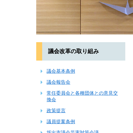
議会改革の取り組み
議会基本条例
議会報告会
常任委員会と各種団体との意見交
換会
政策提言
議員提案条例
坂出市議会災害対策会議