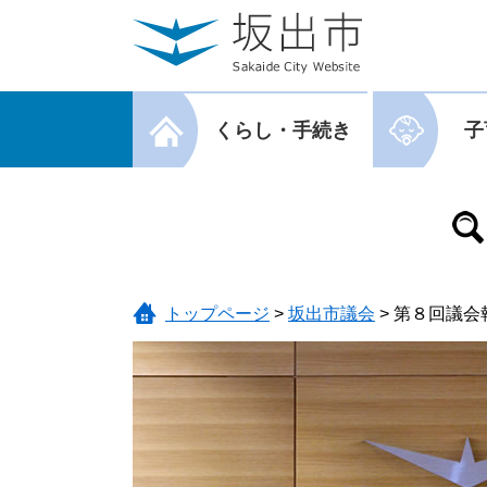
ページの先頭です。
メニューを飛ばして本文へ
メニューを閉じる
くらし・手続き
子
メニューを閉じる
トップページ
>
坂出市議会
>
第８回議会