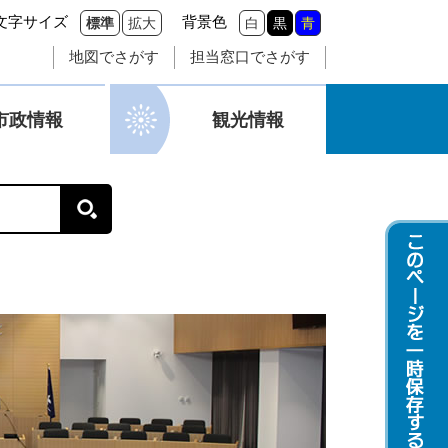
文字サイズ
背景色
標準
拡大
白
黒
青
地図でさがす
担当窓口でさがす
市政情報
観光情報