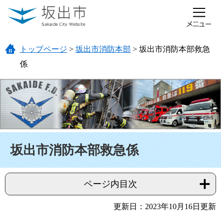
ページの先頭です。
メニューを飛ばして本文へ
トップページ
>
坂出市消防本部
>
坂出市消防本部救急
係
本文
坂出市消防本部救急係
ページ内目次
更新日：2023年10月16日更新