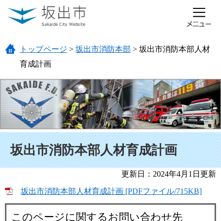
ページの先頭です。
メニューを飛ばして本文へ
トップページ
>
坂出市消防本部
>
坂出市消防本部人材
育成計画
本文
坂出市消防本部人材育成計画
更新日：2024年4月1日更新
坂出市消防本部人材育成計画 [PDFファイル/715KB]
このページに関するお問い合わせ先