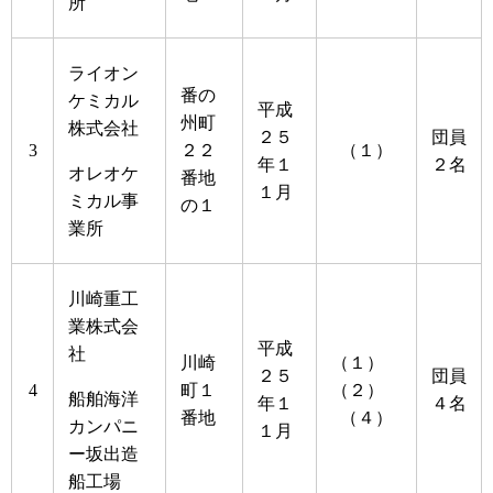
所
ライオン
番の
ケミカル
平成
州町
株式会社
２５
団員
3
２２
（１）
年１
２名
オレオケ
番地
１月
ミカル事
の１
業所
川崎重工
業株式会
平成
社
川崎
（１）
２５
団員
4
町１
（２）
船舶海洋
年１
４名
番地
（４）
カンパニ
１月
ー坂出造
船工場