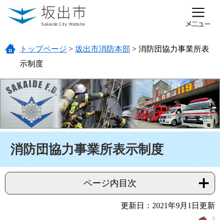
ページの先頭です。
メニューを飛ばして本文へ
トップページ
>
坂出市消防本部
>
消防団協力事業所表
示制度
本文
消防団協力事業所表示制度
ページ内目次
更新日：2021年9月1日更新