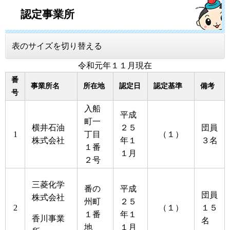
認定事業所
表のサイズを切り替える
令和元年１１月現在
番
事業所名
所在地
認定日
認定基準
備考
号
入船
平成
町一
横井石油
２５
団員
1
丁目
（１）
株式会社
年１
３名
１番
１月
２号
三菱化学
番の
平成
団員
株式会社
州町
２５
2
（１）
１５
１番
年１
香川事業
名
地
１月