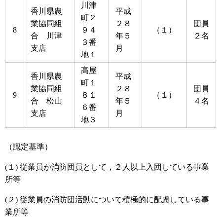
川津
香川県農
平成
町２
業協同組
２８
団員
8
９４
（１）
合 川津
年５
２名
３番
支店
月
地１
高屋
香川県農
平成
町１
業協同組
２８
団員
9
８１
（１）
合 松山
年５
４名
６番
支店
月
地３
（認定基準）
(１) 従業員が消防団員として，２人以上入団している事業
所等
(２) 従業員の消防団活動について積極的に配慮している事
業所等