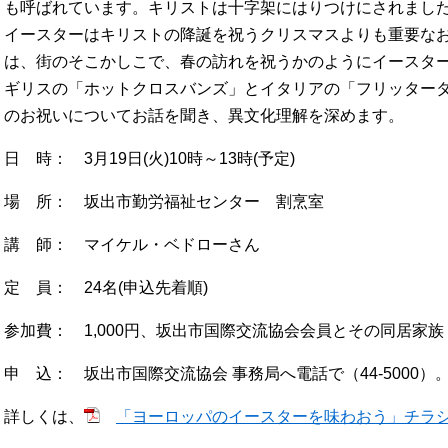
も呼ばれています。キリストは十字架にはりつけにされました
イースターはキリストの降誕を祝うクリスマスよりも重要な
は、街のそこかしこで、春の訪れを祝うかのようにイースタ
ギリスの「ホットクロスバンズ」とイタリアの「フリッター
のお祝いについてお話を聞き、異文化理解を深めます。
日 時： 3月19日(火)10時～13時(予定)
場 所： 坂出市勤労福祉センター 割烹室
講 師： マイケル・ベドローさん
定 員： 24名(申込先着順)
参加費： 1,000円、坂出市国際交流協会会員とその同居家族 
申 込： 坂出市国際交流協会 事務局へ電話で（44-5000）
詳しくは、
「ヨーロッパのイースターを味わおう」チラシ [P