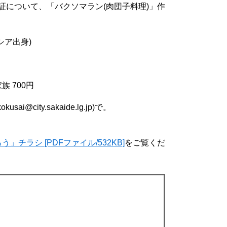
証について、「バクソマラン(肉団子料理)」作
シア出身)
 700円
@city.sakaide.lg.jp)で。
ラシ [PDFファイル/532KB]
をご覧くだ