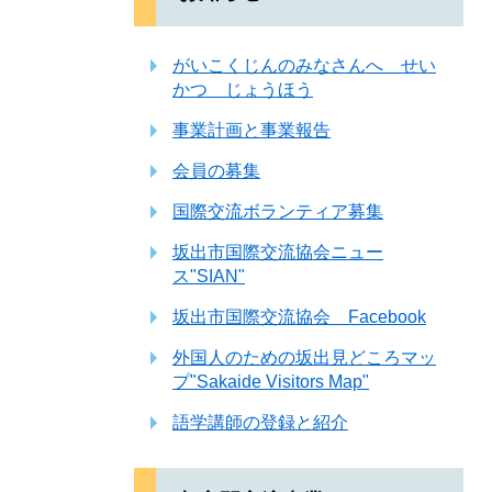
がいこくじんのみなさんへ せい
かつ じょうほう
事業計画と事業報告
会員の募集
国際交流ボランティア募集
坂出市国際交流協会ニュー
ス"SIAN"
坂出市国際交流協会 Facebook
外国人のための坂出見どころマッ
プ"Sakaide Visitors Map"
語学講師の登録と紹介