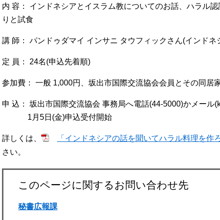
内 容： インドネシアとイスラム教についてのお話、ハラル認
りと試食
講 師： パンドゥダマイ インサニ タウフィックさん(インドネ
定 員： 24名(申込先着順)
参加費： 一般 1,000円、坂出市国際交流協会会員とその同居家族
申 込： 坂出市国際交流協会 事務局へ電話(44-5000)かメール(kokusai
1月5日(金)申込受付開始
詳しくは、
「インドネシアの話を聞いてハラル料理を作ろう」チ
さい。
このページに関するお問い合わせ先
秘書広報課