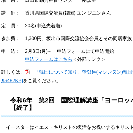
場 所： 坂出市勤労福祉センター 割烹室
講 師： 香川県国際交流員(韓国) ユン ジユンさん
定 員： 20名(申込先着順)
参加費： 1,300円、坂出市国際交流協会会員とその同居家族 
申 込： 2月3日(月)～ 申込フォームにて申込開始
申込フォームはこちら
＜外部リンク＞
詳しくは、
「韓国について知り、맛있는(マシンヌン)韓国
ル/482KB]
をご覧ください。
令和6年 第2回 国際理解講座「ヨーロ
【終了】
イースターはイエス・キリストの復活をお祝いするキリスト