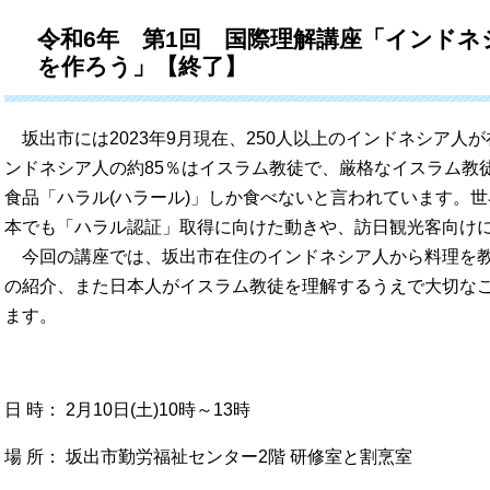
令和6年 第1回 国際理解講座「インド
を作ろう」【終了】
坂出市には2023年9月現在、250人以上のインドネシア人
ンドネシア人の約85％はイスラム教徒で、厳格なイスラム教
食品「ハラル(ハラール)」しか食べないと言われています。世
本でも「ハラル認証」取得に向けた動きや、訪日観光客向け
今回の講座では、坂出市在住のインドネシア人から料理を教
の紹介、また日本人がイスラム教徒を理解するうえで大切な
ます。
日 時： 2月10日(土)10時～13時
場 所： 坂出市勤労福祉センター2階 研修室と割烹室