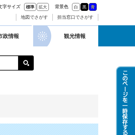
文字サイズ
背景色
標準
拡大
白
黒
青
地図でさがす
担当窓口でさがす
市政情報
観光情報