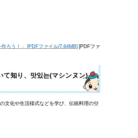
！」 [PDFファイル/7.64MB]
[PDFファ
いて知り、맛있는(マシンヌン)
国の文化や生活様式などを学び、伝統料理の맛