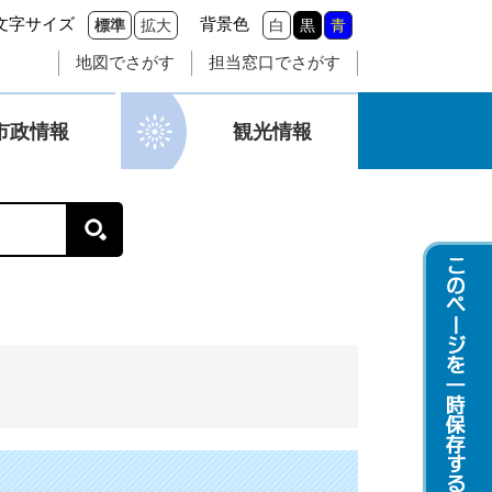
文字サイズ
背景色
標準
拡大
白
黒
青
地図でさがす
担当窓口でさがす
市政情報
観光情報