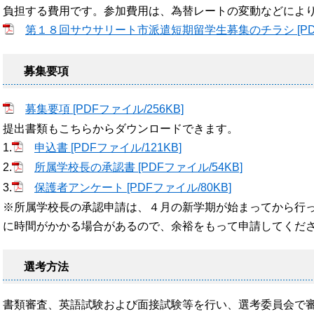
負担する費用です。参加費用は、為替レートの変動などによ
第１８回サウサリート市派遣短期留学生募集のチラシ [PDFフ
募集要項
募集要項 [PDFファイル/256KB]
提出書類もこちらからダウンロードできます。
1.
申込書 [PDFファイル/121KB]
2.
所属学校長の承認書 [PDFファイル/54KB]
3.
保護者アンケート [PDFファイル/80KB]
※所属学校長の承認申請は、４月の新学期が始まってから行
に時間がかかる場合があるので、余裕をもって申請してくだ
選考方法
書類審査、英語試験および面接試験等を行い、選考委員会で