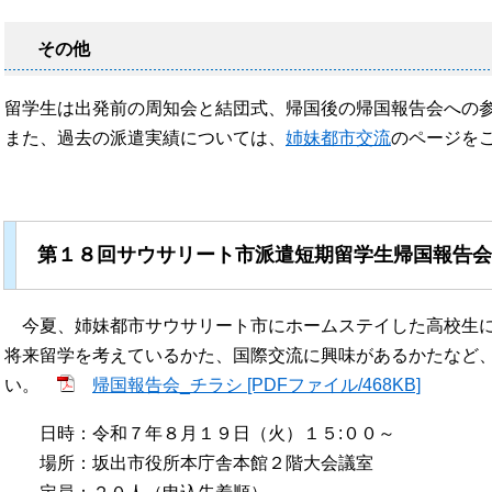
その他
留学生は出発前の周知会と結団式、帰国後の帰国報告会への
また、過去の派遣実績については、
姉妹都市交流
のページを
第１８回サウサリート市派遣短期留学生帰国報告会
今夏、姉妹都市サウサリート市にホームステイした高校生に
将来留学を考えているかた、国際交流に興味があるかたなど
い。
帰国報告会_チラシ [PDFファイル/468KB]
日時：令和７年８月１９日（火）１５:００～
場所：坂出市役所本庁舎本館２階大会議室