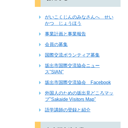
がいこくじんのみなさんへ せい
かつ じょうほう
事業計画と事業報告
会員の募集
国際交流ボランティア募集
坂出市国際交流協会ニュー
ス"SIAN"
坂出市国際交流協会 Facebook
外国人のための坂出見どころマッ
プ"Sakaide Visitors Map"
語学講師の登録と紹介