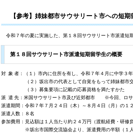
【参考】姉妹都市サウサリート市への短期
令和７年の夏に実施した、第１８回サウサリート市派遣短期
第１８回サウサリート市派遣短期留学生の概要
対 象 者：（１）市内に住所を有し、令和７年４月に中学３
（２）坂出市の代表として自覚をもって姉妹都市交流
（３）募集要項に記載の応募資格を満たすかた
派 遣 先：米国サウサリート市及び近郊都市 ※今回、ロ
派遣期間：令和７年７月２４日（木）～８月４日（月）の１
派遣人数：８名
参加費用：見込額は１人当たり約２４万円（渡航経費・研修
※坂出市国際交流協会より、派遣費用の半額（１人当