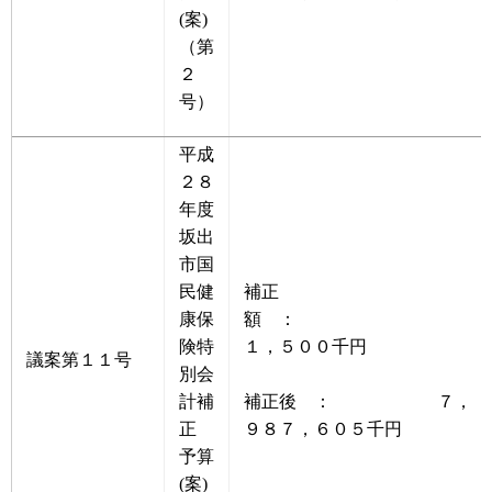
(案)
（第
２
号）
平成
２８
年度
坂出
市国
民健
補正
康保
額 ：
険特
１，５００千円
議案第１１号
別会
計補
補正後 ： ７，
正
９８７，６０５千円
予算
(案)