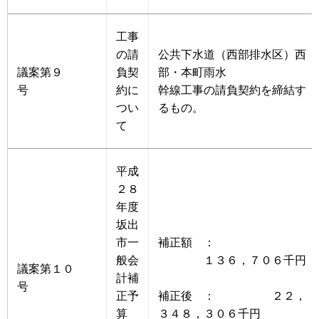
工事
の請
公共下水道（西部排水区）西
議案第９
負契
部・本町雨水
号
約に
幹線工事の請負契約を締結す
つい
るもの。
て
平成
２８
年度
坂出
市一
補正額 ：
般会
１３６，７０６千円
議案第１０
計補
号
正予
補正後 ： ２２，
算
３４８，３０６千円