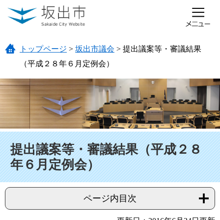
ページの先頭です。
メニューを飛ばして本文へ
トップページ
>
坂出市議会
>
提出議案等・審議結果
（平成２８年６月定例会）
本文
提出議案等・審議結果（平成２８
年６月定例会）
ページ内目次