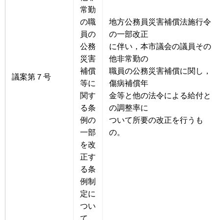
常勤
の職
地方公務員災害補償法施行令
員の
の一部改正
公務
に伴い，本市議会の議員その
災害
他非常勤の
補償
職員の公務災害補償に関し，
議案第７号
等に
傷病補償年
関す
金等と他の法令による給付と
る条
の調整率に
例の
ついて所要の改正を行うも
一部
の。
を改
正す
る条
例制
定に
つい
て