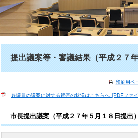
本文
提出議案等・審議結果（平成２７
印刷用ペ
各議員の議案に対する賛否の状況はこちらへ [PDFファイル
市長提出議案（平成２７年５月１８日提出