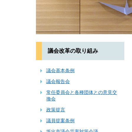
議会改革の取り組み
議会基本条例
議会報告会
常任委員会と各種団体との意見交
換会
政策提言
議員提案条例
坂出市議会災害対策会議