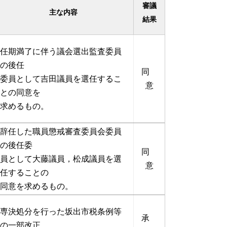
審議
主な内容
結果
任期満了に伴う議会選出監査委員
の後任
同
委員として吉田議員を選任するこ
意
との同意を
求めるもの。
辞任した職員懲戒審査委員会委員
の後任委
同
員として大藤議員，松成議員を選
意
任することの
同意を求めるもの。
専決処分を行った坂出市税条例等
承
の一部改正