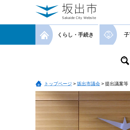
ページの先頭です。
メニューを飛ばして本文へ
メニューを閉じる
くらし・手続き
子
メニューを閉じる
トップページ
>
坂出市議会
>
提出議案等