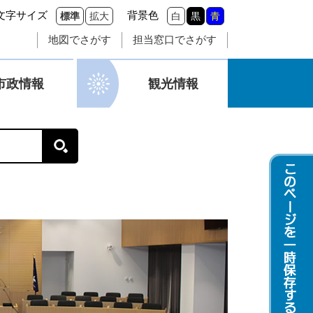
文字サイズ
背景色
標準
拡大
白
黒
青
地図でさがす
担当窓口でさがす
市政情報
観光情報