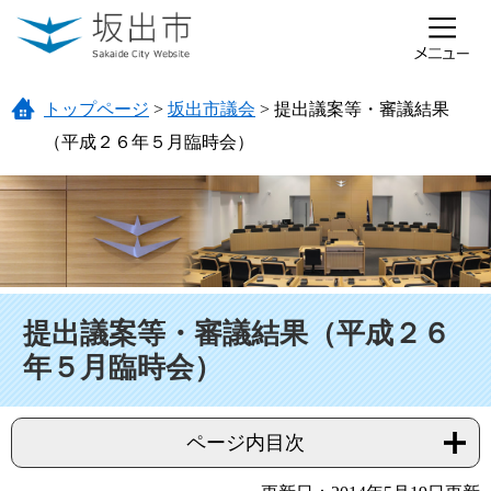
ページの先頭です。
メニューを飛ばして本文へ
トップページ
>
坂出市議会
>
提出議案等・審議結果
（平成２６年５月臨時会）
本文
提出議案等・審議結果（平成２６
年５月臨時会）
ページ内目次