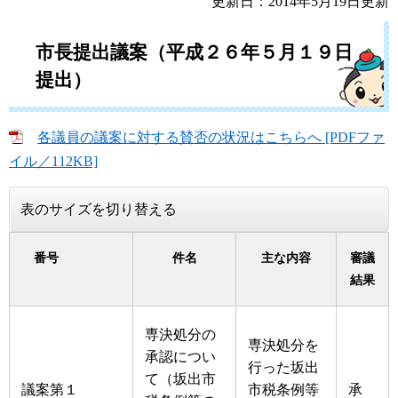
更新日：2014年5月19日更新
市長提出議案（平成２６年５月１９日
提出）
各議員の議案に対する賛否の状況はこちらへ [PDFファ
イル／112KB]
表のサイズを切り替える
番号
件名
主な内容
審議
結果
専決処分の
専決処分を
承認につい
行った坂出
て（坂出市
議案第１
市税条例等
承