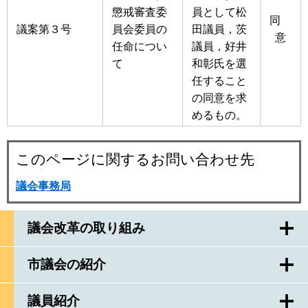
懲戒審査委
員として松
同
議案第３号
員会委員の
田議員，茨
意
任命につい
議員，好井
て
和彰氏を選
任すること
の同意を求
めるもの。
このページに関するお問い合わせ先
議会事務局
議会改革の取り組み
市議会の紹介
議員紹介