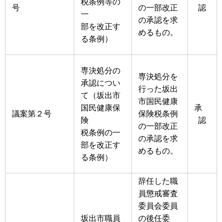
税条例等の
号
の一部改正
認
一
の承認を求
部を改正す
めるもの。
る条例）
専決処分の
専決処分を
承認につい
行った坂出
て（坂出市
市国民健康
国民健康保
承
議案第２号
保険税条例
険
認
の一部改正
税条例の一
の承認を求
部を改正す
めるもの。
る条例）
辞任した職
員懲戒審査
委員会委員
坂出市職員
の後任委