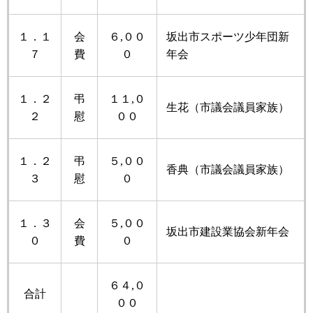
１．１
会
６,００
坂出市スポーツ少年団新
７
費
０
年会
１．２
弔
１１,０
生花（市議会議員家族）
２
慰
００
１．２
弔
５,００
香典（市議会議員家族）
３
慰
０
１．３
会
５,００
坂出市建設業協会新年会
０
費
０
６４,０
合計
００