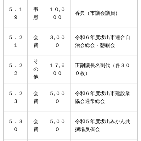
５．１
弔
１０,０
香典（市議会議員）
９
慰
００
５．２
会
３,００
令和６年度坂出市連合自
１
費
０
治会総会・懇親会
そ
５．２
１７,６
正副議長名刺代（各３０
の
２
００
０枚）
他
５．２
会
５,００
令和６年度坂出市建設業
３
費
０
協会通常総会
５．３
会
５,００
令和５年度坂出みかん共
０
費
０
撰場反省会