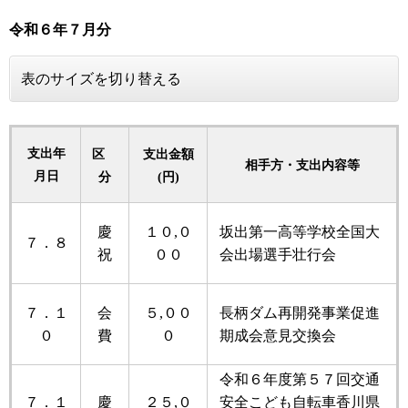
令和６年
７月分
表のサイズを切り替える
支出年
区
支出金額
相手方・支出内容等
月日
分
(円)
慶
１０,０
坂出第一高等学校全国大
７．８
祝
００
会出場選手壮行会
７．１
会
５,００
長柄ダム再開発事業促進
０
費
０
期成会意見交換会
令和６年度第５７回交通
７．１
慶
２５,０
安全こども自転車香川県