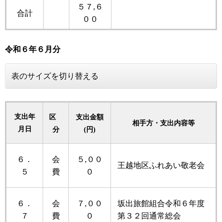
５７,６
合計
００
令和６年
６月分
表のサイズを切り替える
支出年
区
支出金額
相手方・支出内容等
月日
分
(円)
６．
会
５,００
王越地区ふれあい敬老会
５
費
０
６．
会
７,００
坂出旅館組合令和６年度
７
費
０
第３２回通常総会