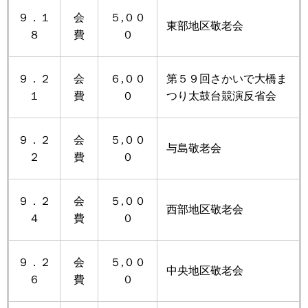
９．１
会
５,００
東部地区敬老会
８
費
０
９．２
会
６,００
第５９回さかいで大橋ま
１
費
０
つり太鼓台競演反省会
９．２
会
５,００
与島敬老会
２
費
０
９．２
会
５,００
西部地区敬老会
４
費
０
９．２
会
５,００
中央地区敬老会
６
費
０