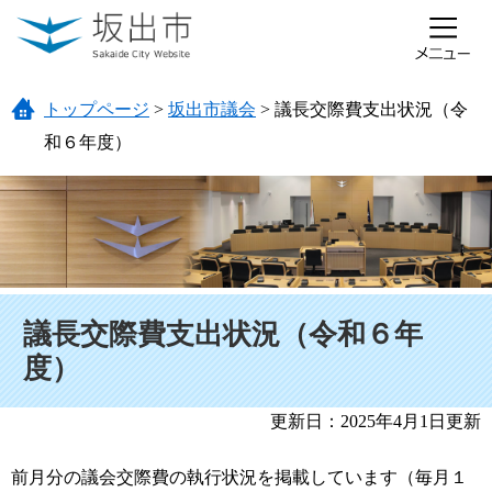
ページの先頭です。
メニューを飛ばして本文へ
トップページ
>
坂出市議会
>
議長交際費支出状況（令
和６年度）
本文
議長交際費支出状況（令和６年
度）
更新日：2025年4月1日更新
前月分の議会交際費の執行状況を掲載しています（毎月１