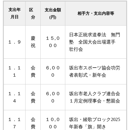
支出年
区
支出金額
相手方・支出内容等
月日
分
(円)
日本正統求道拳法 無門
慶
１５,０
１．９
塾 全国大会出場選手
祝
００
壮行会
１．１
会
６,００
坂出市スポーツ協会功労
１
費
０
者表彰式・新年会
１．１
会
６,００
坂出市老人クラブ連合会
４
費
０
１月定例理事会・懇親会
１．１
会
１０,０
坂出・綾歌ブロック2025
７
費
００
年新春「旗」開き