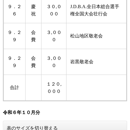
９．２
慶
３０,０
J.D.B.A.全日本総合選手
６
祝
００
権全国大会壮行会
９．２
会
３,００
松山地区敬老会
９
費
０
９．２
会
３,００
岩黒敬老会
９
費
０
１２０,
合計
０００
令和６年
１０月分
表のサイズを切り替える