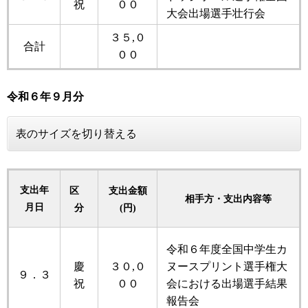
祝
００
大会出場選手壮行会
３５,０
合計
００
令和６年
９月分
表のサイズを切り替える
支出年
区
支出金額
相手方・支出内容等
月日
分
(円)
令和６年度全国中学生カ
慶
３０,０
ヌースプリント選手権大
９．３
祝
００
会における出場選手結果
報告会