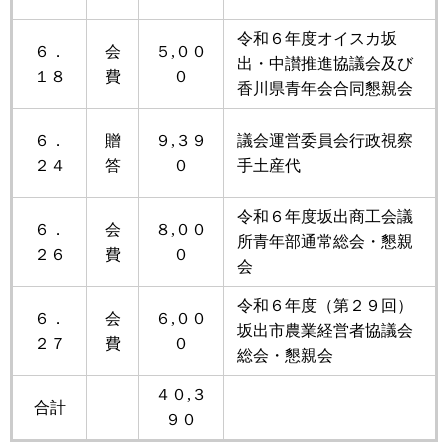
令和６年度オイスカ坂
６．
会
５,００
出・中讃推進協議会及び
１８
費
０
香川県青年会合同懇親会
６．
贈
９,３９
議会運営委員会行政視察
２４
答
０
手土産代
令和６年度坂出商工会議
６．
会
８,００
所青年部通常総会・懇親
２６
費
０
会
令和６年度（第２９回）
６．
会
６,００
坂出市農業経営者協議会
２７
費
０
総会・懇親会
４０,３
合計
９０