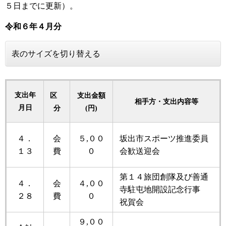
５日までに更新）。
令和６年
４月分
表のサイズを切り替える
支出年
区
支出金額
相手方・支出内容等
月日
分
(円)
４．
会
５,００
坂出市スポーツ推進委員
１３
費
０
会歓送迎会
第１４旅団創隊及び善通
４．
会
４,００
寺駐屯地開設記念行事
２８
費
０
祝賀会
９,００