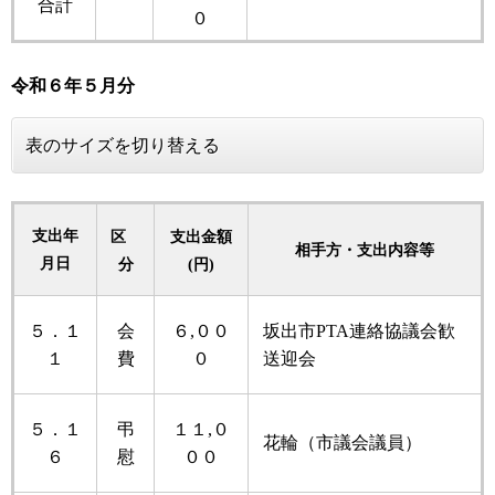
合計
０
令和６年
５月分
表のサイズを切り替える
支出年
区
支出金額
相手方・支出内容等
月日
分
(円)
５．１
会
６,００
坂出市PTA連絡協議会歓
１
費
０
送迎会
５．１
弔
１１,０
花輪（市議会議員）
６
慰
００