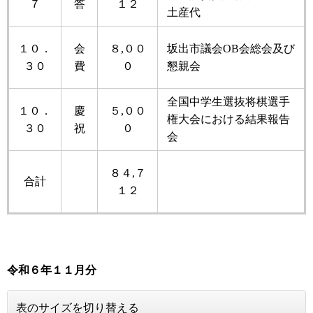
７
答
１２
土産代
１０．
会
８,００
坂出市議会OB会総会及び
３０
費
０
懇親会
全国中学生選抜将棋選手
１０．
慶
５,００
権大会における結果報告
３０
祝
０
会
８４,７
合計
１２
令和６年
１１月分
表のサイズを切り替える