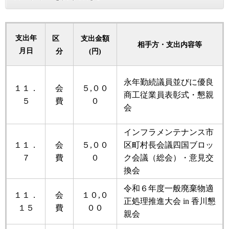
支出年
区
支出金額
相手方・支出内容等
月日
分
(円)
永年勤続議員並びに優良
１１．
会
５,００
商工従業員表彰式・懇親
５
費
０
会
インフラメンテナンス市
１１．
会
５,００
区町村長会議四国ブロッ
７
費
０
ク会議（総会）・意見交
換会
令和６年度一般廃棄物適
１１．
会
１０,０
正処理推進大会 in 香川懇
１５
費
００
親会