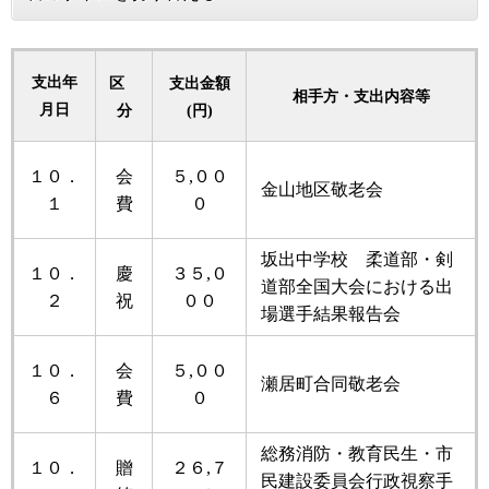
支出年
区
支出金額
相手方・支出内容等
月日
分
(円)
１０．
会
５,００
金山地区敬老会
１
費
０
坂出中学校 柔道部・剣
１０．
慶
３５,０
道部全国大会における出
２
祝
００
場選手結果報告会
１０．
会
５,００
瀬居町合同敬老会
６
費
０
総務消防・教育民生・市
１０．
贈
２６,７
民建設委員会行政視察手