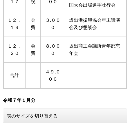
１７
祝
００
国大会出場選手壮行会
１２．
会
３,００
坂出港振興協会年末講演
１９
費
０
会及び懇談会
１２．
会
８,００
坂出商工会議所青年部忘
２０
費
０
年会
４９,０
合計
００
令和７年
１月分
表のサイズを切り替える