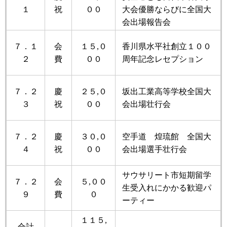
１
祝
００
大会優勝ならびに全国大
会出場報告会
７．１
会
１５,０
香川県水平社創立１００
２
費
００
周年記念レセプション
７．２
慶
２５,０
坂出工業高等学校全国大
３
祝
００
会出場壮行会
７．２
慶
３０,０
空手道 煌琉館 全国大
４
祝
００
会出場選手壮行会
サウサリート市短期留学
７．２
会
５,００
生受入れにかかる歓迎パ
９
費
０
ーティー
１１５,
合計