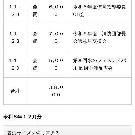
１１．
会
６,００
令和６年度体育指導委員
２３
費
０
OB会
１１．
会
７,００
令和６年度 消防団部長
２８
費
０
会議意見交換会
１１．
会
５,００
第26回水のフェスティバ
２９
費
０
ル in 府中湖反省会
３８,０
合計
００
令和６年
１２月分
表のサイズを切り替える