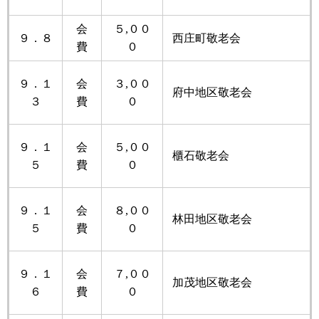
会
５,００
９．８
西庄町敬老会
費
０
９．１
会
３,００
府中地区敬老会
３
費
０
９．１
会
５,００
櫃石敬老会
５
費
０
９．１
会
８,００
林田地区敬老会
５
費
０
９．１
会
７,００
加茂地区敬老会
６
費
０