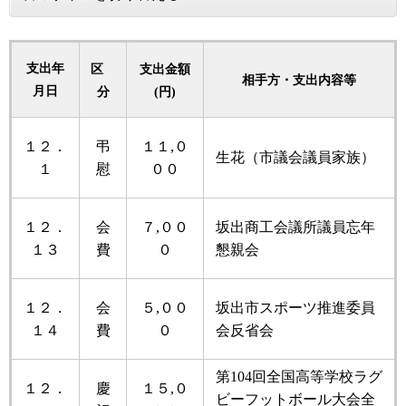
支出年
区
支出金額
相手方・支出内容等
月日
分
(円)
１２．
弔
１１,０
生花（市議会議員家族）
１
慰
００
１２．
会
７,００
坂出商工会議所議員忘年
１３
費
０
懇親会
１２．
会
５,００
坂出市スポーツ推進委員
１４
費
０
会反省会
第104回全国高等学校ラグ
１２．
慶
１５,０
ビーフットボール大会全