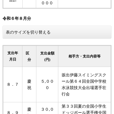
０００
令和６年
８月分
表のサイズを切り替える
支出年
区
支出金額
相手方・支出内容等
月日
分
(円)
坂出伊藤スイミングスク
慶
５,００
ール第６４回全国中学校
８．７
祝
０
水泳競技大会出場選手壮
行会
第３３回夏の全国小学生
慶
３０,０
８．９
ドッジボール選手権全国