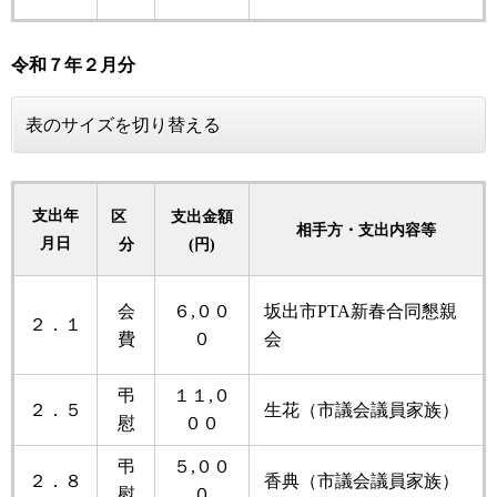
令和７年
２月分
表のサイズを切り替える
支出年
区
支出金額
相手方・支出内容等
月日
分
(円)
会
６,００
坂出市PTA新春合同懇親
２．１
費
０
会
弔
１１,０
２．５
生花（市議会議員家族）
慰
００
弔
５,００
２．８
香典（市議会議員家族）
慰
０