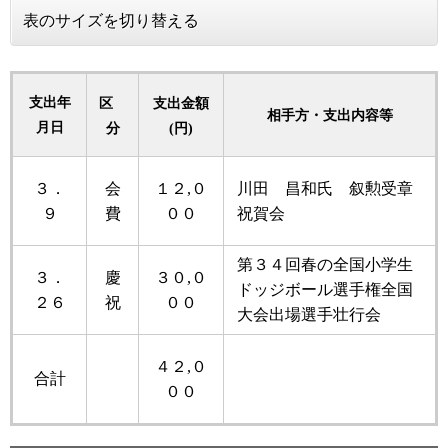
表のサイズを切り替える
支出年
区
支出金額
相手方・支出内容等
月日
分
(円)
３．
会
１２,０
川田 昌和氏 叙勲受章
９
費
００
祝賀会
第３４回春の全国小学生
３．
慶
３０,０
ドッジボール選手権全国
２６
祝
００
大会出場選手壮行会
４２,０
合計
００