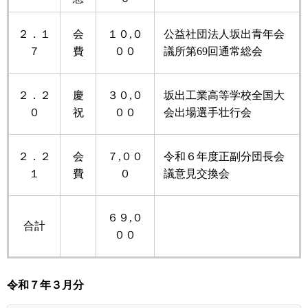
２．１
会
１０,０
公益社団法人坂出青年会
７
費
００
議所第69回通常総会
２．２
慶
３０,０
坂出工業高等学校全国大
０
祝
００
会出場選手壮行会
２．２
会
７,００
令和６年度正副分団長会
１
費
０
議意見交換会
６９,０
合計
００
令和７年
３月分