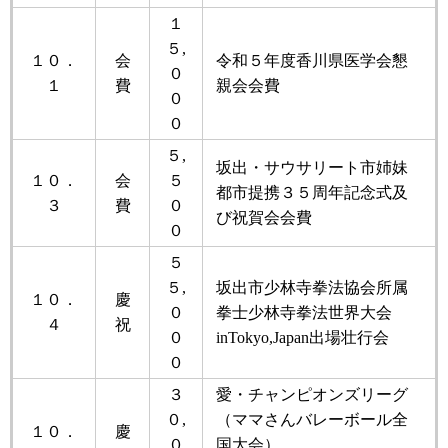
１
５,
１０．
会
令和５年度香川県医学会懇
０
１
費
親会会費
０
０
５,
坂出・サウサリート市姉妹
１０．
会
５
都市提携３５周年記念式及
３
費
０
び祝賀会会費
０
５
５,
坂出市少林寺拳法協会所属
１０．
慶
０
拳士少林寺拳法世界大会
４
祝
０
inTokyo,Japan出場壮行会
０
３
愛・チャンピオンズリーグ
０,
（ママさんバレーボール全
１０．
慶
０
国大会）