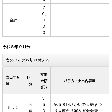
７
０,
合計
０
０
０
令和５
年
９月分
表のサイズを切り替える
支出
支出年月
区
金額
相手方・支出内容等
日
分
(円)
５,
会
５
第５８回さかいで大橋まつ
９．２
費
０
り太鼓台共演反省会会費