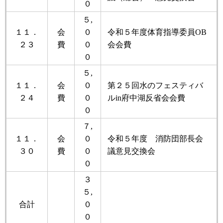
０
５,
１１．
会
０
令和５年度体育指導委員OB
２３
費
０
会会費
０
５,
１１．
会
０
第２５回水のフェスティバ
２４
費
０
ルin府中湖反省会会費
０
７,
１１．
会
０
令和５年度 消防団部長会
３０
費
０
議意見交換会
０
３
５,
合計
０
０