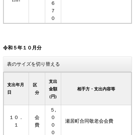
６
７
０
令和５
年
１０月分
表のサイズを切り替える
支出
支出年月
区
金額
相手方・支出内容等
日
分
(円)
５,
１０．
会
０
瀬居町合同敬老会会費
１
費
０
０