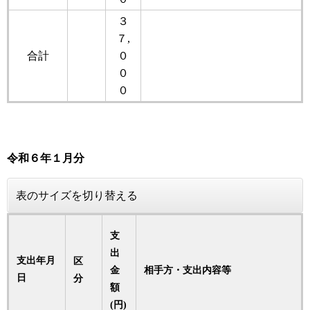
３
７,
合計
０
０
０
令和６
年
１月分
表のサイズを切り替える
支
出
支出年月
区
金
相手方・支出内容等
日
分
額
(円)