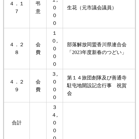
４．１
弔
０
生花（元市議会議員）
７
意
０
０
１
０,
４．２
会
部落解放同盟香川県連合会
０
８
費
「2023年度新春のつどい」
０
０
３,
第１４旅団創隊及び善通寺
４．２
会
０
駐屯地開設記念行事 祝賀
９
費
０
会
０
３
４,
合計
０
０
０