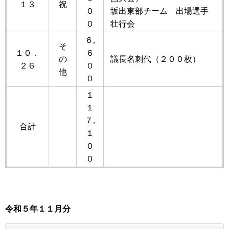
１３
祝
０
坂出東部チーム 出場選手
０
壮行会
６,
そ
１０．
６
の
議長名刺代（２００枚）
２６
０
他
０
１
１
７,
合計
１
０
０
令和５
年
１１月分