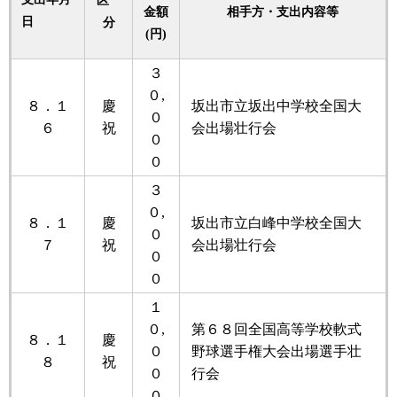
金額
相手方・支出内容等
日
分
(円)
３
０,
８．１
慶
坂出市立坂出中学校全国大
０
６
祝
会出場壮行会
０
０
３
０,
８．１
慶
坂出市立白峰中学校全国大
０
７
祝
会出場壮行会
０
０
１
０,
第６８回全国高等学校軟式
８．１
慶
０
野球選手権大会出場選手壮
８
祝
０
行会
０