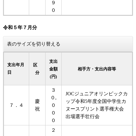
９
０
令和５
年
７月分
表のサイズを切り替える
支出
支出年月
区
金額
相手方・支出内容等
日
分
(円)
３
JOCジュニアオリンピックカ
０,
慶
ップ令和5年度全国中学生カ
７．４
０
祝
ヌースプリント選手権大会
０
出場選手壮行会
０
２