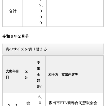
２,
合計
０
０
０
令和６
年２
月分
表のサイズを切り替える
支
出
支出年月
区
金
相手方・支出内容等
日
分
額
(円)
６,
会
０
坂出市PTA新春合同懇親会会
２．３