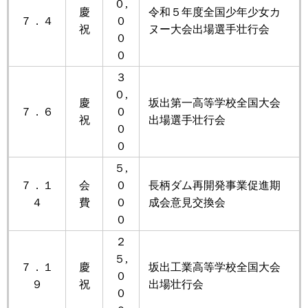
０,
慶
令和５年度全国少年少女カ
７．４
０
祝
ヌー大会出場選手壮行会
０
０
３
０,
慶
坂出第一高等学校全国大会
７．６
０
祝
出場選手壮行会
０
０
５,
７．１
会
０
長柄ダム再開発事業促進期
４
費
０
成会意見交換会
０
２
５,
７．１
慶
坂出工業高等学校全国大会
０
９
祝
出場壮行会
０