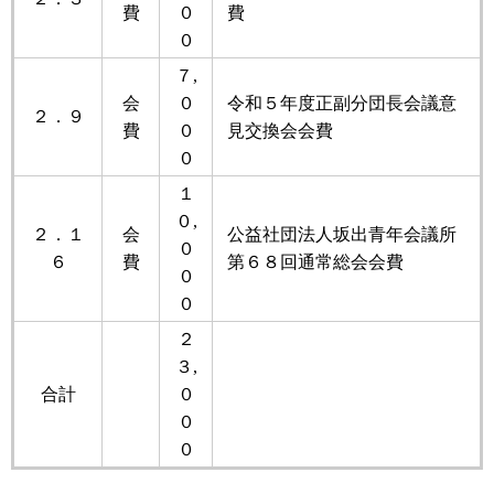
費
０
費
０
７,
会
０
令和５年度正副分団長会議意
２．９
費
０
見交換会会費
０
１
０,
２．１
会
公益社団法人坂出青年会議所
０
６
費
第６８回通常総会会費
０
０
２
３,
合計
０
０
０