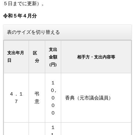
５日までに更新）。
令和５
年４月分
表のサイズを切り替える
支出
支出年月
区
金額
相手方・支出内容等
日
分
(円)
１
０,
４．１
弔
０
香典（元市議会議員）
７
意
０
０
１
１,