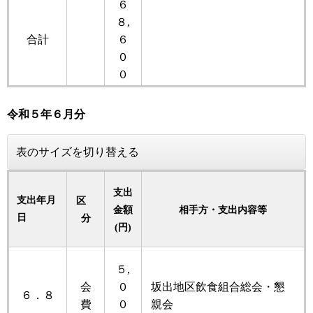
６
８,
合計
６
０
０
令和５
年
６月分
表のサイズを切り替える
支出
支出年月
区
金額
相手方・支出内容等
日
分
(円)
５,
会
０
坂出地区飲食組合総会・懇
６．８
費
０
親会