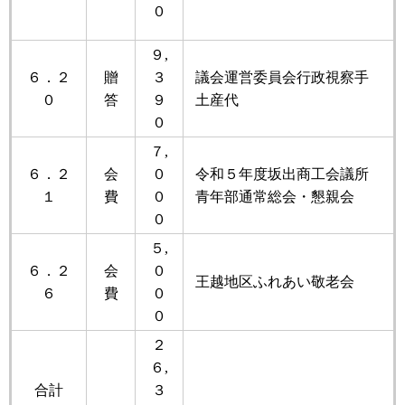
０
９,
６．２
贈
３
議会運営委員会行政視察手
０
答
９
土産代
０
７,
６．２
会
０
令和５年度坂出商工会議所
１
費
０
青年部通常総会・懇親会
０
５,
６．２
会
０
王越地区ふれあい敬老会
６
費
０
０
２
６,
合計
３