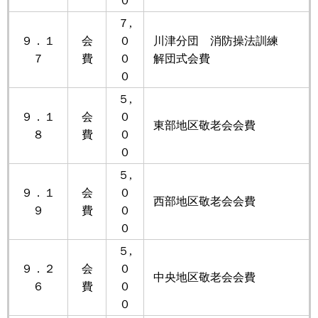
０
７,
９．１
会
０
川津分団 消防操法訓練
７
費
０
解団式会費
０
５,
９．１
会
０
東部地区敬老会会費
８
費
０
０
５,
９．１
会
０
西部地区敬老会会費
９
費
０
０
５,
９．２
会
０
中央地区敬老会会費
６
費
０
０