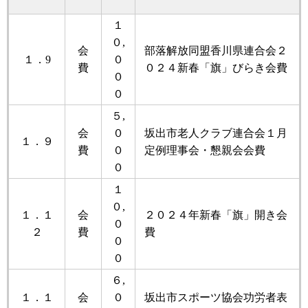
１
０,
会
部落解放同盟香川県連合会２
１．9
０
費
０２４新春「旗」びらき会費
０
０
５,
会
０
坂出市老人クラブ連合会１月
１．９
費
０
定例理事会・懇親会会費
０
１
０,
１．１
会
２０２４年新春「旗」開き会
０
２
費
費
０
０
６,
１．１
会
０
坂出市スポーツ協会功労者表