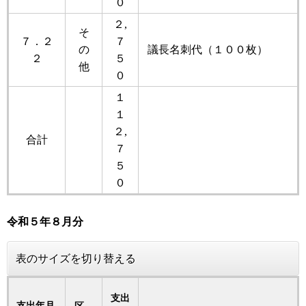
０
２,
そ
７．２
７
の
議長名刺代（１００枚）
２
５
他
０
１
１
２,
合計
７
５
０
令和５
年
８月分
表のサイズを切り替える
支出
支出年月
区