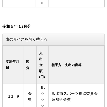
０
令和５
年
１2月分
表のサイズを切り替える
支
出
支出年月
区
金
相手方・支出内容等
日
分
額
(円)
５,
会
０
坂出市スポーツ推進委員会
１2．9
費
０
反省会会費
０