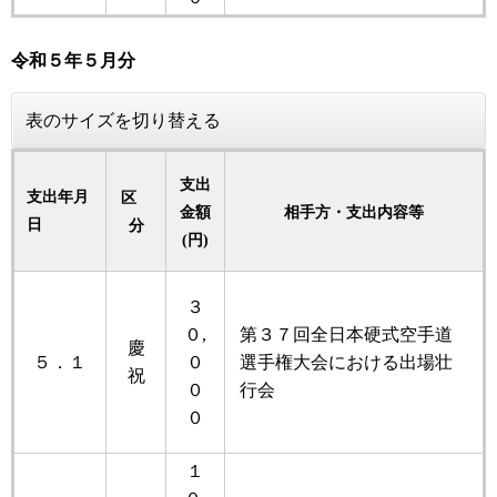
令和５
年
５月分
表のサイズを切り替える
支出
支出年月
区
金額
相手方・支出内容等
日
分
(円)
３
０,
第３７回全日本硬式空手道
慶
５．１
０
選手権大会における出場壮
祝
０
行会
０
１