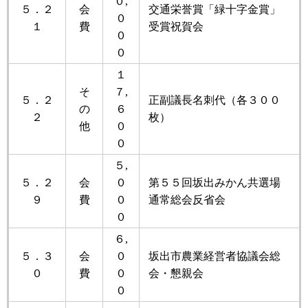
０,
５．２
会
交通栄誉賞「緑十字金賞」
０
１
費
受賞祝賀会
０
０
１
そ
７,
５．２
正副議長名刺代（各３００
の
６
２
枚）
他
０
０
５,
５．２
会
０
第５５回坂出みかん共選場
９
費
０
通常総会反省会
０
６,
５．３
会
０
坂出市農業経営者協議会総
０
費
０
会・懇親会
０