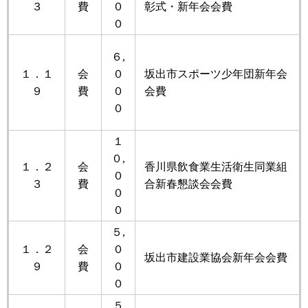
３
費
０
彰式・新年会会費
０
６,
１．１
会
０
坂出市スポーツ少年団新年会
９
費
０
会費
０
１
０,
１．２
会
香川県飲食業生活衛生同業組
０
３
費
合新春懇談会会費
０
０
５,
１．２
会
０
坂出市建設業協会新年会会費
９
費
０
０
５