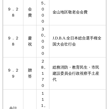
５,
９．２
会
０
金山地区敬老会会費
８
費
０
０
３
０,
９．２
慶
J.D.B.A.全日本総合選手権全
０
８
祝
国大会壮行会
０
０
２
８,
総務消防・教育民生・市民
９．２
贈
１
建設委員会行政視察手土産
９
答
７
代
０
１
１
１,
合計