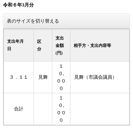
令和６
年3
月分
表のサイズを切り替える
支出
支出年月
区
金額
相手方・支出内容等
日
分
(円)
１
０,
３．１１
見舞
見舞（市議会議員）
００
０
１
０,
合計
００
０