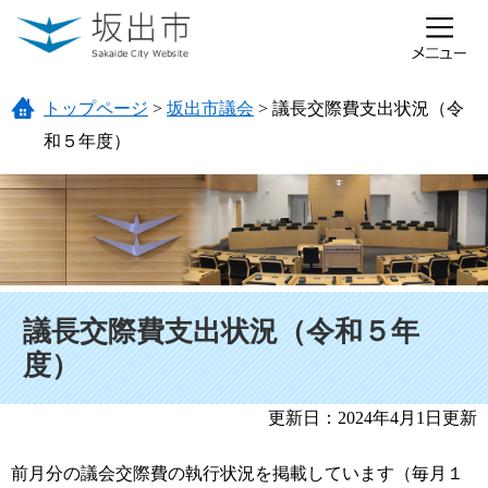
ページの先頭です。
メニューを飛ばして本文へ
トップページ
>
坂出市議会
>
議長交際費支出状況（令
和５年度）
本文
議長交際費支出状況（令和５年
度）
更新日：2024年4月1日更新
前月分の議会交際費の執行状況を掲載しています（毎月１