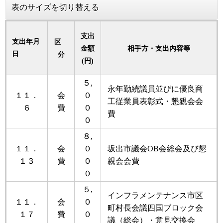
表のサイズを切り替える
支出
支出年月
区
金額
相手方・支出内容等
日
分
(円)
５,
永年勤続議員並びに優良商
１１．
会
０
工従業員表彰式・懇親会会
６
費
０
費
０
８,
１１．
会
０
坂出市議会OB会総会及び懇
１３
費
０
親会会費
０
５,
インフラメンテナンス市区
１１．
会
０
町村長会議四国ブロック会
１７
費
０
議（総会）・意見交換会