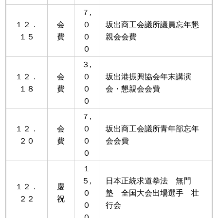
７,
１２．
会
０
坂出商工会議所議員忘年懇
１５
費
０
親会会費
０
３,
１２．
会
０
坂出港振興協会年末講演
１８
費
０
会・懇親会会費
０
７,
１２．
会
０
坂出商工会議所青年部忘年
２０
費
０
会会費
０
１
５,
日本正統求道拳法 無門
１２．
慶
０
塾 全国大会出場選手 壮
２２
祝
０
行会
０