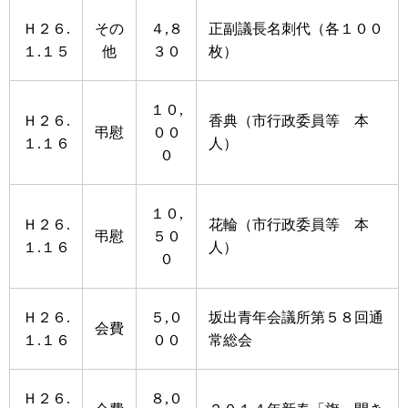
Ｈ２６.
その
４,８
正副議長名刺代（各１００
１.１５
他
３０
枚）
１０,
Ｈ２６.
香典（市行政委員等 本
弔慰
００
１.１６
人）
０
１０,
Ｈ２６.
花輪（市行政委員等 本
弔慰
５０
１.１６
人）
０
Ｈ２６.
５,０
坂出青年会議所第５８回通
会費
１.１６
００
常総会
Ｈ２６.
８,０