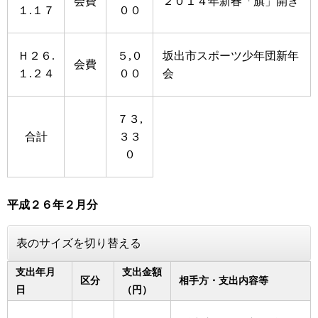
会費
２０１４年新春「旗」開き
１.１７
００
Ｈ２６.
５,０
坂出市スポーツ少年団新年
会費
１.２４
００
会
７３,
合計
３３
０
平成２６年２月分
表のサイズを切り替える
支出年月
支出金額
区分
相手方・支出内容等
日
（円）