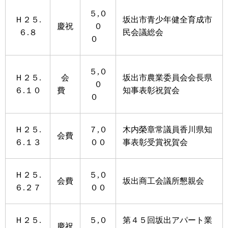
５,０
Ｈ２５.
坂出市青少年健全育成市
慶祝
０
６.８
民会議総会
０
５,０
Ｈ２５.
会
坂出市農業委員会会長県
０
６.１０
費
知事表彰祝賀会
０
Ｈ２５.
７,０
木内榮章常議員香川県知
会費
６.１３
００
事表彰受賞祝賀会
Ｈ２５.
５,０
会費
坂出商工会議所懇親会
６.２７
００
Ｈ２５.
５,０
第４５回坂出アパート業
慶祝