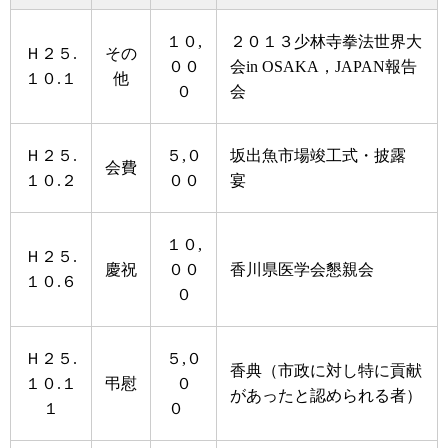
１０,
２０１３少林寺拳法世界大
Ｈ２５.
その
００
会in OSAKA，JAPAN報告
１０.１
他
０
会
Ｈ２５.
５,０
坂出魚市場竣工式・披露
会費
１０.２
００
宴
１０,
Ｈ２５.
慶祝
００
香川県医学会懇親会
１０.６
０
Ｈ２５.
５,０
香典（市政に対し特に貢献
１０.１
弔慰
０
があったと認められる者）
１
０