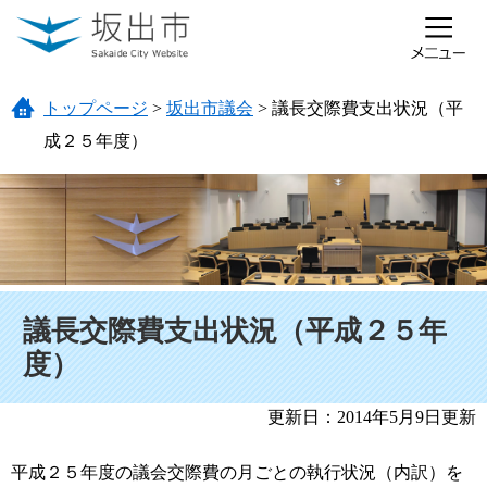
ページの先頭です。
メニューを飛ばして本文へ
トップページ
>
坂出市議会
>
議長交際費支出状況（平
成２５年度）
本文
議長交際費支出状況（平成２５年
度）
更新日：2014年5月9日更新
平成２５年度の議会交際費の月ごとの執行状況（内訳）を