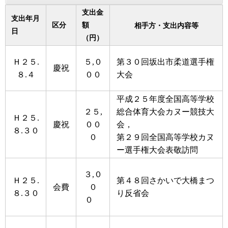
支出金
支出年月
区分
額
相手方・支出内容等
日
（円）
Ｈ２５.
５,０
第３０回坂出市柔道選手権
慶祝
８.４
００
大会
平成２５年度全国高等学校
２５,
総合体育大会カヌー競技大
Ｈ２５.
慶祝
００
会，
８.３０
０
第２９回全国高等学校カヌ
ー選手権大会表敬訪問
３,０
Ｈ２５.
第４８回さかいで大橋まつ
会費
０
８.３０
り反省会
０