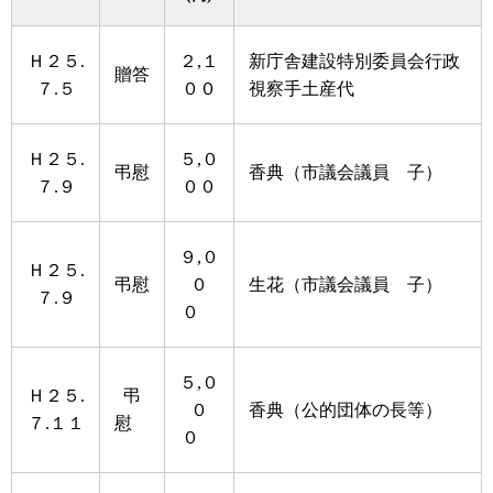
Ｈ２５.
２,１
新庁舎建設特別委員会行政
贈答
７.５
００
視察手土産代
Ｈ２５.
５,０
弔慰
香典（市議会議員 子）
７.９
００
９,０
Ｈ２５.
弔慰
０
生花（市議会議員 子）
７.９
０
５,０
Ｈ２５.
弔
０
香典（公的団体の長等）
７.１１
慰
０