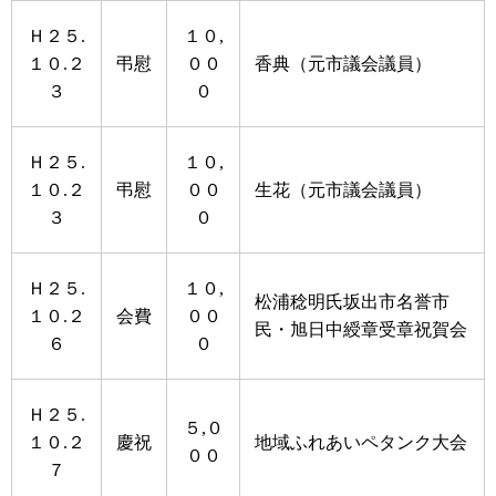
Ｈ２５.
１０,
１０.２
弔慰
００
香典（元市議会議員）
３
０
Ｈ２５.
１０,
１０.２
弔慰
００
生花（元市議会議員）
３
０
Ｈ２５.
１０,
松浦稔明氏坂出市名誉市
１０.２
会費
００
民・旭日中綬章受章祝賀会
６
０
Ｈ２５.
５,０
１０.２
慶祝
地域ふれあいペタンク大会
００
７