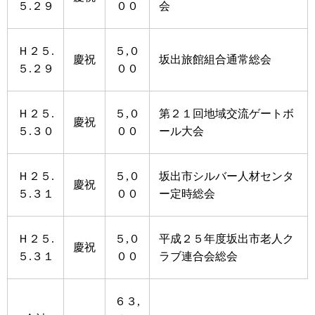
５.２９
００
会
Ｈ２５.
５,０
慶祝
坂出旅館組合通常総会
５.２９
００
Ｈ２５.
５,０
第２１回地域交流ゲートボ
慶祝
５.３０
００
ール大会
Ｈ２５.
５,０
坂出市シルバー人材センタ
慶祝
５.３１
００
ー定時総会
Ｈ２５.
５,０
平成２５年度坂出市老人ク
慶祝
５.３１
００
ラブ連合会総会
６３,