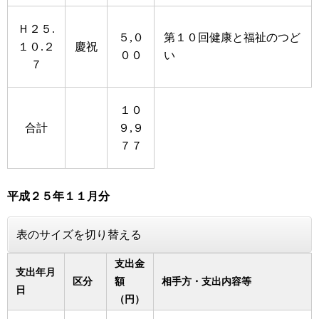
Ｈ２５.
５,０
第１０回健康と福祉のつど
１０.２
慶祝
００
い
７
１０
合計
９,９
７７
平成２５年１１月分
表のサイズを切り替える
支出金
支出年月
区分
額
相手方・支出内容等
日
（円）