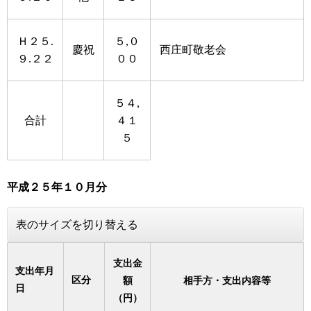
Ｈ２５.
５,０
慶祝
西庄町敬老会
９.２２
００
５４,
合計
４１
５
平成２５年１０月分
表のサイズを切り替える
支出金
支出年月
区分
額
相手方・支出内容等
日
（円）