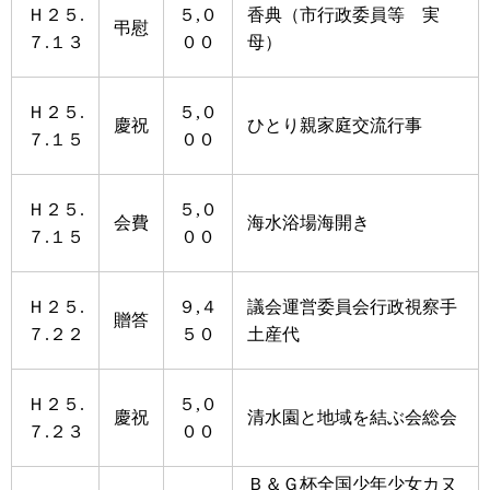
Ｈ２５.
５,０
香典（市行政委員等 実
弔慰
７.１３
００
母）
Ｈ２５.
５,０
慶祝
ひとり親家庭交流行事
７.１５
００
Ｈ２５.
５,０
会費
海水浴場海開き
７.１５
００
Ｈ２５.
９,４
議会運営委員会行政視察手
贈答
７.２２
５０
土産代
Ｈ２５.
５,０
慶祝
清水園と地域を結ぶ会総会
７.２３
００
Ｂ＆Ｇ杯全国少年少女カヌ