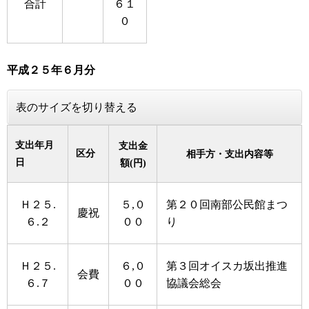
合計
６１
０
平成２５年６月分
表のサイズを切り替える
支出年月
支出金
区分
相手方・支出内容等
日
額(円)
Ｈ２５.
５,０
第２０回南部公民館まつ
慶祝
６.２
００
り
Ｈ２５.
６,０
第３回オイスカ坂出推進
会費
６.７
００
協議会総会