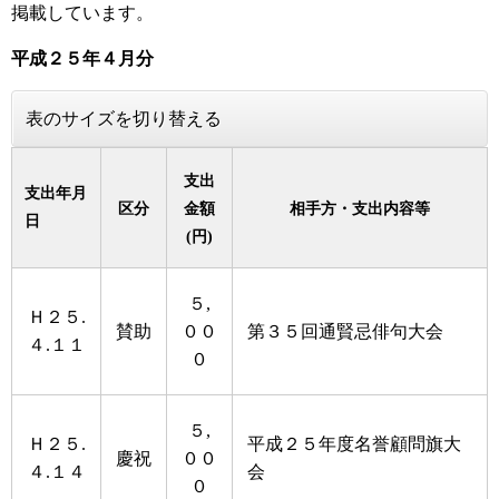
掲載しています。
平成２５年４月分
表のサイズを切り替える
支出
支出年月
区分
金額
相手方・支出内容等
日
(円)
５,
Ｈ２５.
賛助
００
第３５回通賢忌俳句大会
４.１１
０
５,
Ｈ２５.
平成２５年度名誉顧問旗大
慶祝
００
４.１４
会
０