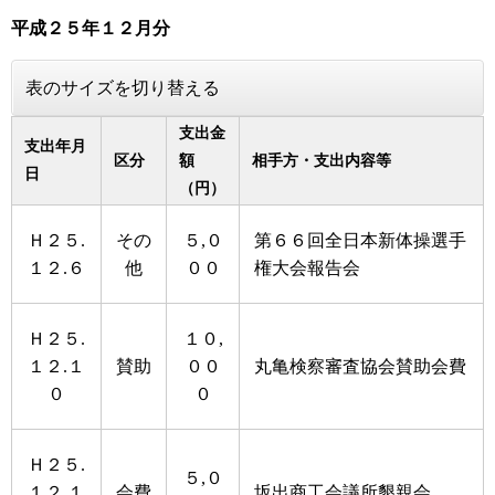
平成２５年１２月分
表のサイズを切り替える
支出金
支出年月
区分
額
相手方・支出内容等
日
（円）
Ｈ２５.
その
５,０
第６６回全日本新体操選手
１２.６
他
００
権大会報告会
Ｈ２５.
１０,
１２.１
賛助
００
丸亀検察審査協会賛助会費
０
０
Ｈ２５.
５,０
１２.１
会費
坂出商工会議所懇親会