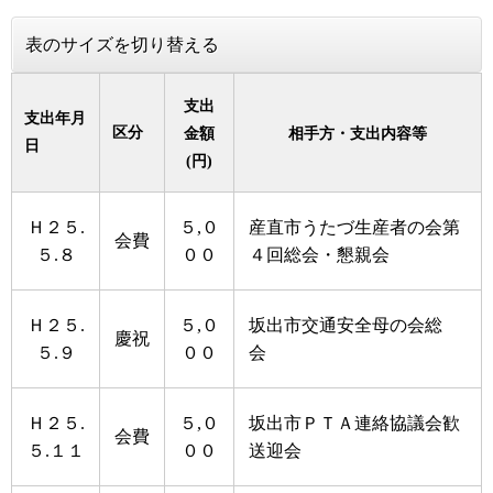
表のサイズを切り替える
支出
支出年月
区分
金額
相手方・支出内容等
日
(円)
Ｈ２５.
５,０
産直市うたづ生産者の会第
会費
５.８
００
４回総会・懇親会
Ｈ２５.
５,０
坂出市交通安全母の会総
慶祝
５.９
００
会
Ｈ２５.
５,０
坂出市ＰＴＡ連絡協議会歓
会費
５.１１
００
送迎会