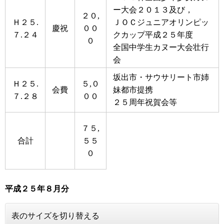
ー大会２０１３及び，
２０,
Ｈ２５.
ＪＯＣジュニアオリンピッ
慶祝
００
７.２４
クカップ平成２５年度
０
全国中学生カヌー大会壮行
会
坂出市・サウサリート市姉
Ｈ２５.
５,０
会費
妹都市提携
７.２８
００
２５周年祝賀会等
７５,
合計
５５
０
平成２５年８月分
表のサイズを切り替える