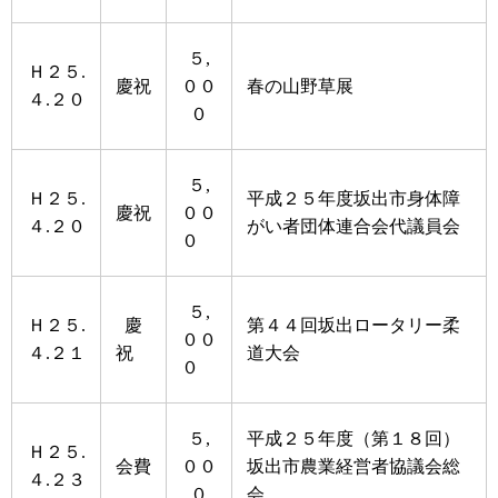
５,
Ｈ２５.
慶祝
００
春の山野草展
４.２０
０
５,
Ｈ２５.
平成２５年度坂出市身体障
慶祝
００
４.２０
がい者団体連合会代議員会
０
５,
Ｈ２５.
慶
第４４回坂出ロータリー柔
００
４.２１
祝
道大会
０
５,
平成２５年度（第１８回）
Ｈ２５.
会費
００
坂出市農業経営者協議会総
４.２３
０
会