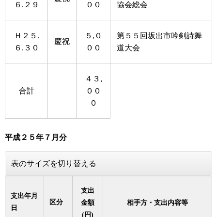
６.２９
００
協会総会
Ｈ２５.
５,０
第５５回坂出市吟剣詩舞
慶祝
６.３０
００
道大会
４３,
合計
００
０
平成２５年７月分
表のサイズを切り替える
支出
支出年月
区分
金額
相手方・支出内容等
日
(円)