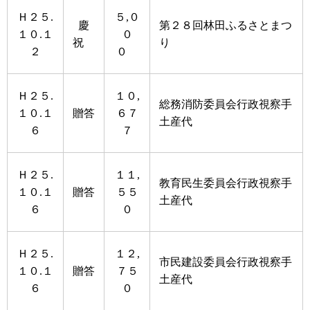
Ｈ２５.
５,０
慶
第２８回林田ふるさとまつ
１０.１
０
祝
り
２
０
Ｈ２５.
１０,
総務消防委員会行政視察手
１０.１
贈答
６７
土産代
６
７
Ｈ２５.
１１,
教育民生委員会行政視察手
１０.１
贈答
５５
土産代
６
０
Ｈ２５.
１２,
市民建設委員会行政視察手
１０.１
贈答
７５
土産代
６
０