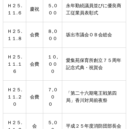
Ｈ２５.
５,０
永年勤続議員並びに優良商
慶祝
１１.６
００
工従業員表彰式
Ｈ２５.
８,０
会費
坂出市議会ＯＢ会総会
１１.８
００
Ｈ２５.
１０,
愛集苑保育所創立７５周年
１１.１
会費
００
記念式典・祝賀会
６
０
Ｈ２５.
７,０
「第二十六期竜王戦第四
１１.２
会費
０
局」香川対局前夜祭
０
０
Ｈ２５.
５,０
会
平成２５年度消防団部長会