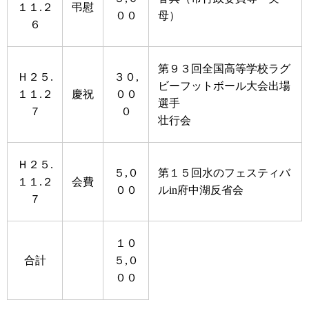
１１.２
弔慰
００
母）
６
第９３回全国高等学校ラグ
Ｈ２５.
３０,
ビーフットボール大会出場
１１.２
慶祝
００
選手
７
０
壮行会
Ｈ２５.
５,０
第１５回水のフェスティバ
１１.２
会費
００
ルin府中湖反省会
７
１０
合計
５,０
００