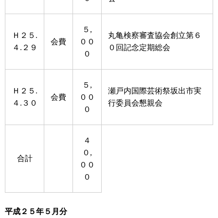
５,
Ｈ２５.
丸亀検察審査協会創立第６
会費
００
４.２９
０回記念定期総会
０
５,
Ｈ２５.
瀬戸内国際芸術祭坂出市実
会費
００
４.３０
行委員会懇親会
０
４
０,
合計
００
０
平成２５年５月分