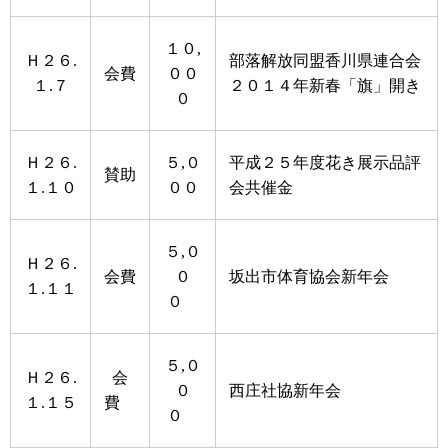
１０,
Ｈ２６.
部落解放同盟香川県連合会
会費
００
１.７
２０１４年新春「旗」開き
０
Ｈ２６.
５,０
平成２５年度花き展示品評
賛助
１.１０
００
会共催金
５,０
Ｈ２６.
会費
０
坂出市体育協会新年会
１.１１
０
５,０
Ｈ２６.
会
０
西庄社協新年会
１.１５
費
０