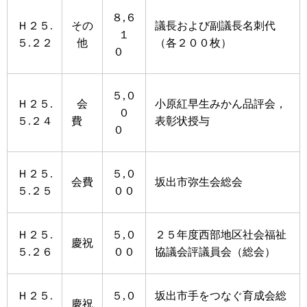
８,６
Ｈ２５.
その
議長および副議長名刺代
１
５.２２
他
（各２００枚）
０
５,０
Ｈ２５.
会
小原紅早生みかん品評会，
０
５.２４
費
表彰状授与
０
Ｈ２５.
５,０
会費
坂出市弥生会総会
５.２５
００
Ｈ２５.
５,０
２５年度西部地区社会福祉
慶祝
５.２６
００
協議会評議員会（総会）
Ｈ２５.
５,０
坂出市手をつなぐ育成会総
慶祝