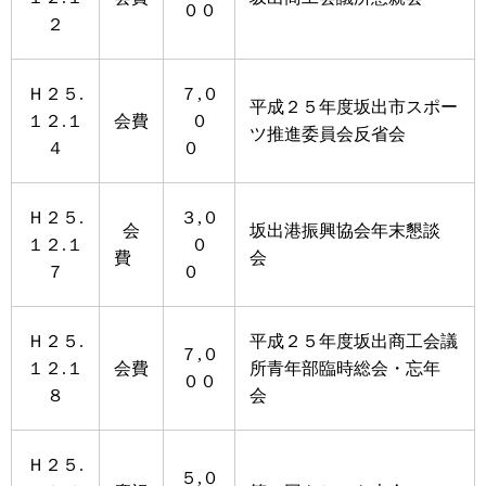
００
２
Ｈ２５.
７,０
平成２５年度坂出市スポー
１２.１
会費
０
ツ推進委員会反省会
４
０
Ｈ２５.
３,０
会
坂出港振興協会年末懇談
１２.１
０
費
会
７
０
Ｈ２５.
平成２５年度坂出商工会議
７,０
１２.１
会費
所青年部臨時総会・忘年
００
８
会
Ｈ２５.
５,０