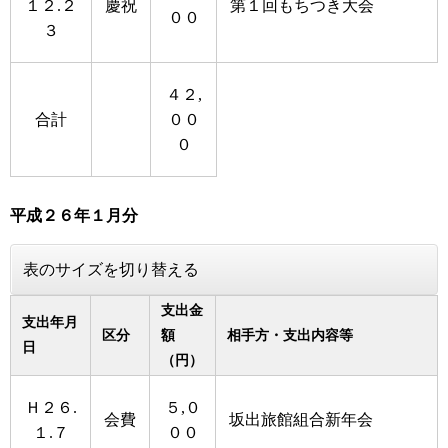
１２.２
慶祝
第１回もちつき大会
００
３
４２,
合計
００
０
平成２６年１月分
表のサイズを切り替える
支出金
支出年月
区分
額
相手方・支出内容等
日
（円）
Ｈ２６.
５,０
会費
坂出旅館組合新年会
１.７
００