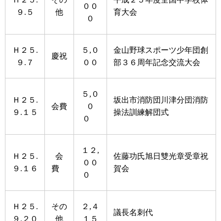
００
９.５
他
育大会
０
Ｈ２５.
５,０
金山野球スポーツ少年団創
慶祝
９.７
００
部３６周年記念交流大会
５,０
Ｈ２５.
坂出市消防団川津分団消防
会費
０
９.１５
操法訓練解団式
０
１２,
Ｈ２５.
会
佐藤功氏旭日雙光章受章祝
００
９.１６
費
賀会
０
Ｈ２５.
その
２,４
議長名刺代
９.２０
他
１５