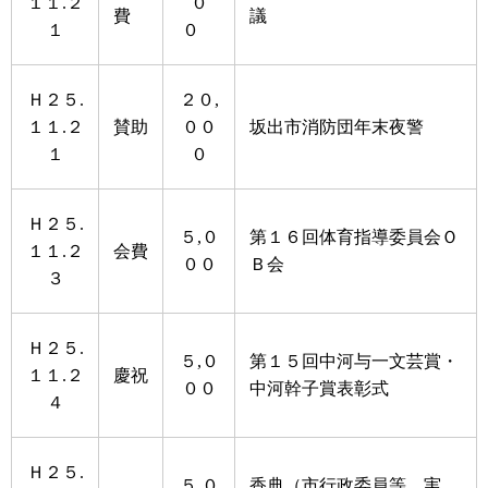
１１.２
０
費
議
１
０
Ｈ２５.
２０,
１１.２
賛助
００
坂出市消防団年末夜警
１
０
Ｈ２５.
５,０
第１６回体育指導委員会Ｏ
１１.２
会費
００
Ｂ会
３
Ｈ２５.
５,０
第１５回中河与一文芸賞・
１１.２
慶祝
００
中河幹子賞表彰式
４
Ｈ２５.
５,０
香典（市行政委員等 実