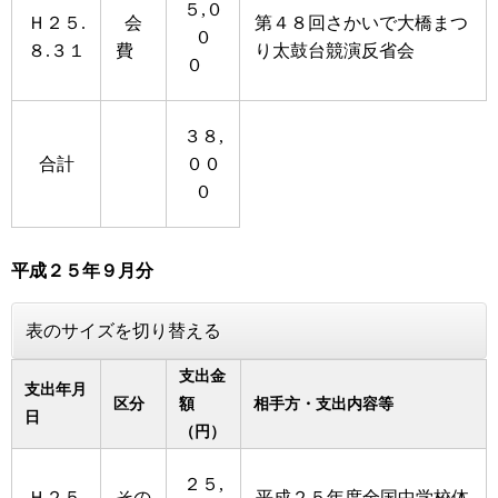
５,０
Ｈ２５.
会
第４８回さかいで大橋まつ
０
８.３１
費
り太鼓台競演反省会
０
３８,
合計
００
０
平成２５年９月分
表のサイズを切り替える
支出金
支出年月
区分
額
相手方・支出内容等
日
（円）
２５,
Ｈ２５.
その
平成２５年度全国中学校体