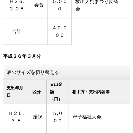
Ｈ２６.
５,００
坂出天狗まつり反省
会費
２.２８
０
会
４０,０
合計
００
平成２６年３月分
表のサイズを切り替える
支出金
支出年月
区分
額
相手方・支出内容等
日
（円）
Ｈ２６.
５,０
慶祝
母子福祉大会
３.８
００