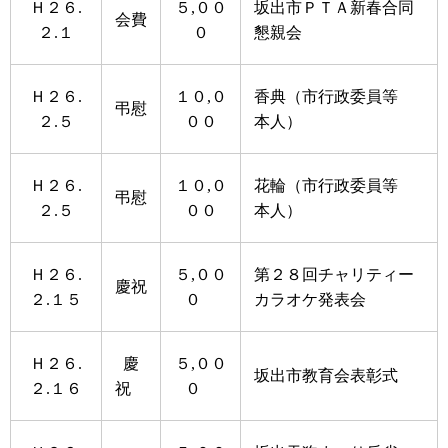
Ｈ２６.
５,００
坂出市ＰＴＡ新春合同
会費
２.１
０
懇親会
Ｈ２６.
１０,０
香典（市行政委員等
弔慰
２.５
００
本人）
Ｈ２６.
１０,０
花輪（市行政委員等
弔慰
２.５
００
本人）
Ｈ２６.
５,００
第２８回チャリティー
慶祝
２.１５
０
カラオケ発表会
Ｈ２６.
慶
５,００
坂出市教育会表彰式
２.１６
祝
０